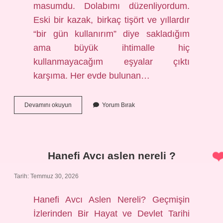
masumdu. Dolabımı düzenliyordum.
Eski bir kazak, birkaç tişört ve yıllardır
“bir gün kullanırım” diye sakladığım
ama büyük ihtimalle hiç
kullanmayacağım eşyalar çıktı
karşıma. Her evde bulunan…
1
Devamını okuyun
Yorum Bırak
kg
iplik
kaç
metre
kumaş
Hanefi Avcı aslen nereli ?
eder
?
Tarih: Temmuz 30, 2026
Hanefi Avcı Aslen Nereli? Geçmişin
İzlerinden Bir Hayat ve Devlet Tarihi