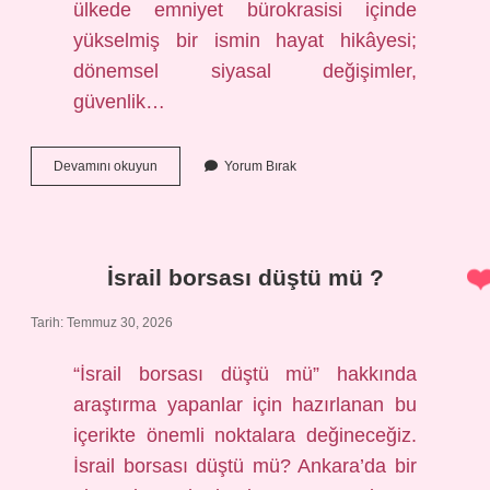
ülkede emniyet bürokrasisi içinde
yükselmiş bir ismin hayat hikâyesi;
dönemsel siyasal değişimler,
güvenlik…
Hanefi
Devamını okuyun
Yorum Bırak
Avcı
aslen
nereli
?
İsrail borsası düştü mü ?
Tarih: Temmuz 30, 2026
“İsrail borsası düştü mü” hakkında
araştırma yapanlar için hazırlanan bu
içerikte önemli noktalara değineceğiz.
İsrail borsası düştü mü? Ankara’da bir