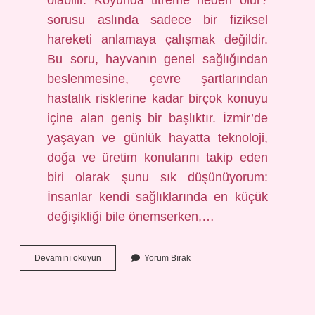
olabilir. Koyunda titreme neden olur?
sorusu aslında sadece bir fiziksel
hareketi anlamaya çalışmak değildir.
Bu soru, hayvanın genel sağlığından
beslenmesine, çevre şartlarından
hastalık risklerine kadar birçok konuyu
içine alan geniş bir başlıktır. İzmir’de
yaşayan ve günlük hayatta teknoloji,
doğa ve üretim konularını takip eden
biri olarak şunu sık düşünüyorum:
İnsanlar kendi sağlıklarında en küçük
değişikliği bile önemserken,…
Koyunun
Devamını okuyun
Yorum Bırak
kızgınlığı
kaç
gün
sürer