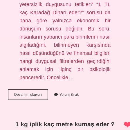
yetersizlik duygusunu tetikler? “1 TL
kaç Karadağ Dinarı eder?” sorusu da
bana göre yalnızca ekonomik bir
dönüşüm sorusu değildir. Bu soru,
insanların yabancı para birimlerini nasıl
algıladığını, bilinmeyen karşısında
nasıl düşündüğünü ve finansal bilgileri
hangi duygusal filtrelerden geçirdiğini
anlamak için ilginç bir psikolojik
penceredir. Öncelikle…
1
Devamını okuyun
Yorum Bırak
TL
kaç
Karadağ
Dinarı
eder
1 kg iplik kaç metre kumaş eder ?
?