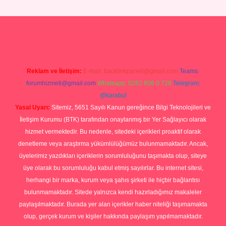
i giriş
tulipbet
Reklam ve İletişim:
E-mail:
backlinkpaneli@gmail.com
Teams:
forumhizmeti@gmail.com
Whatsapp: 0262 606 0 726
Telegram:
@karabul
Yasal Uyarı:
Sitemiz, 5651 Sayılı Kanun gereğince Bilgi Teknolojileri ve
İletişim Kurumu (BTK) tarafından onaylanmış bir Yer Sağlayıcı olarak
hizmet vermektedir. Bu nedenle, sitedeki içerikleri proaktif olarak
denetleme veya araştırma yükümlülüğümüz bulunmamaktadır. Ancak,
üyelerimiz yazdıkları içeriklerin sorumluluğunu taşımakta olup, siteye
üye olarak bu sorumluluğu kabul etmiş sayılırlar. Bu internet sitesi,
herhangi bir marka, kurum veya şahıs şirketi ile hiçbir bağlantısı
bulunmamaktadır. Sitede yalnızca kendi hazırladığımız makaleler
paylaşılmaktadır. Burada yer alan içerikler haber niteliği taşımamakta
olup, gerçek kurum ve kişiler hakkında paylaşım yapılmamaktadır.