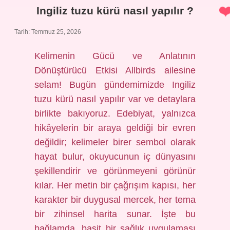
?
Ingiliz tuzu kürü nasıl yapılır ?
Tarih: Temmuz 25, 2026
Kelimenin Gücü ve Anlatının
Dönüştürücü Etkisi Allbirds ailesine
selam! Bugün gündemimizde Ingiliz
tuzu kürü nasıl yapılır var ve detaylara
birlikte bakıyoruz. Edebiyat, yalnızca
hikâyelerin bir araya geldiği bir evren
değildir; kelimeler birer sembol olarak
hayat bulur, okuyucunun iç dünyasını
şekillendirir ve görünmeyeni görünür
kılar. Her metin bir çağrışım kapısı, her
karakter bir duygusal mercek, her tema
bir zihinsel harita sunar. İşte bu
bağlamda, basit bir sağlık uygulaması