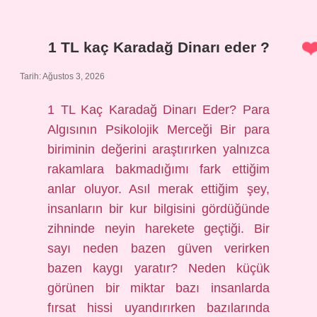
için
nasıl
bir
hazırlık
1 TL kaç Karadağ Dinarı eder ?
?
Tarih: Ağustos 3, 2026
1 TL Kaç Karadağ Dinarı Eder? Para
Algısının Psikolojik Merceği Bir para
biriminin değerini araştırırken yalnızca
rakamlara bakmadığımı fark ettiğim
anlar oluyor. Asıl merak ettiğim şey,
insanların bir kur bilgisini gördüğünde
zihninde neyin harekete geçtiği. Bir
sayı neden bazen güven verirken
bazen kaygı yaratır? Neden küçük
görünen bir miktar bazı insanlarda
fırsat hissi uyandırırken bazılarında