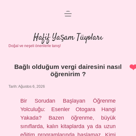
menüyü
Anasayfa
aç
Gizlilik Politikası
Hafif Yaşam Tüyoları
Doğal ve neşeli önerilerle tanış!
Yasal Uyarı
Hakkımızda
Bağlı olduğum vergi dairesini nasıl
Hafif
öğrenirim ?
Yaşam
Tarih: Ağustos 6, 2026
Tüyoları
Bir Sorudan Başlayan Öğrenme
Yolculuğu: Esenler Otogara Hangi
Yazılar
Yakada? Bazen öğrenme, büyük
sınıflarda, kalın kitaplarda ya da uzun
eğitim programlarında başlamaz. Kimi