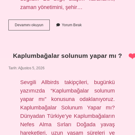
zaman yönetimini, şehir…
Bağlı
Devamını okuyun
Yorum Bırak
olduğum
vergi
dairesini
nasıl
öğrenirim
Kaplumbağalar solunum yapar mı ?
?
Tarih: Ağustos 5, 2026
Sevgili Allbirds takipçileri, bugünkü
yazımızda “Kaplumbağalar solunum
yapar mı” konusuna odaklanıyoruz.
Kaplumbağalar Solunum Yapar mı?
Dünyadan Türkiye’ye Kaplumbağaların
Nefes Alma Sırları Doğada yavaş
hareketleri, uzun yaşam süreleri ve