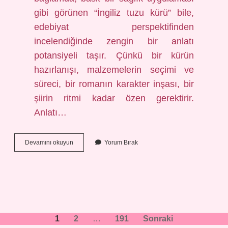
gibi görünen “İngiliz tuzu kürü” bile,
edebiyat perspektifinden
incelendiğinde zengin bir anlatı
potansiyeli taşır. Çünkü bir kürün
hazırlanışı, malzemelerin seçimi ve
süreci, bir romanın karakter inşası, bir
şiirin ritmi kadar özen gerektirir.
Anlatı…
Ingiliz
Devamını okuyun
Yorum Bırak
tuzu
kürü
nasıl
yapılır
?
Yazı
1
2
…
191
Sonraki