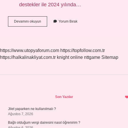
destekler ile 2024 yılında…
100
Devamını okuyun
Yorum Bırak
Koyun
Projesi
Şartları
Nelerdir
https://www.utopyaforum.com
https://topfollow.com.tr
https://halkalinakliyat.com.tr
knight online
nttgame
Sitemap
Sidebar
Son Yazılar
Jilet yaparken ne kullanılmalı ?
Ağustos 7, 2026
Bağlı olduğum vergi dairesini nasıl öğrenirim ?
Ağustos 6, 2026