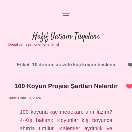
menüyü
Anasayfa
aç
Gizlilik Politikası
Hafif Yaşam Tüyoları
Doğal ve neşeli önerilerle tanış!
Yasal Uyarı
Hakkımızda
Etiket:
10 dönüm arazide kaç koyun beslenir
100 Koyun Projesi Şartları Nelerdir
Tarih: Ekim 12, 2024
100 koyuna kaç metrekare ahır lazım?
4-Kış bakımı: Koyunlar kış boyunca
ahırda tutulur. Kalemler aydınlık ve