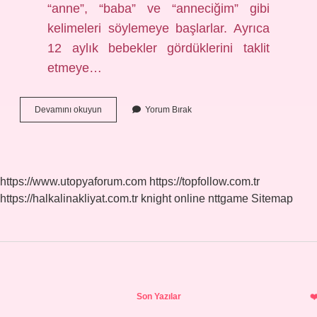
“anne”, “baba” ve “anneciğim” gibi
kelimeleri söylemeye başlarlar. Ayrıca
12 aylık bebekler gördüklerini taklit
etmeye…
6
Devamını okuyun
Yorum Bırak
12
Aylık
Çocuğun
Fiziksel
Becerileri
https://www.utopyaforum.com
https://topfollow.com.tr
Nedir
https://halkalinakliyat.com.tr
knight online
nttgame
Sitemap
Sidebar
Son Yazılar