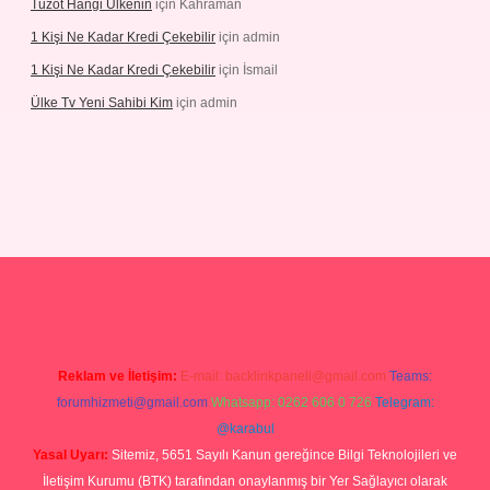
Tuzot Hangi Ülkenin
için
Kahraman
1 Kişi Ne Kadar Kredi Çekebilir
için
admin
1 Kişi Ne Kadar Kredi Çekebilir
için
İsmail
Ülke Tv Yeni Sahibi Kim
için
admin
tulipbet
Reklam ve İletişim:
E-mail:
backlinkpaneli@gmail.com
Teams:
forumhizmeti@gmail.com
Whatsapp: 0262 606 0 726
Telegram:
@karabul
Yasal Uyarı:
Sitemiz, 5651 Sayılı Kanun gereğince Bilgi Teknolojileri ve
İletişim Kurumu (BTK) tarafından onaylanmış bir Yer Sağlayıcı olarak