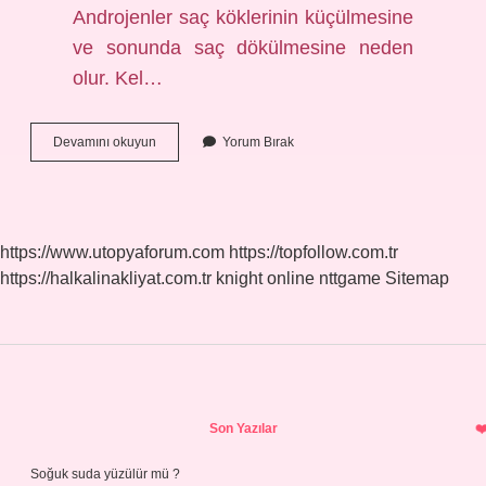
Androjenler saç köklerinin küçülmesine
ve sonunda saç dökülmesine neden
olur. Kel…
Kellik
Devamını okuyun
Yorum Bırak
Geni
Kimden
Geçer
https://www.utopyaforum.com
https://topfollow.com.tr
https://halkalinakliyat.com.tr
knight online
nttgame
Sitemap
Sidebar
Son Yazılar
Soğuk suda yüzülür mü ?