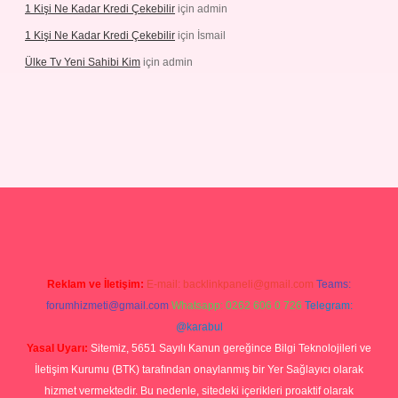
1 Kişi Ne Kadar Kredi Çekebilir
için
admin
1 Kişi Ne Kadar Kredi Çekebilir
için
İsmail
Ülke Tv Yeni Sahibi Kim
için
admin
tulipbet
Reklam ve İletişim:
E-mail:
backlinkpaneli@gmail.com
Teams:
forumhizmeti@gmail.com
Whatsapp: 0262 606 0 726
Telegram:
@karabul
Yasal Uyarı:
Sitemiz, 5651 Sayılı Kanun gereğince Bilgi Teknolojileri ve
İletişim Kurumu (BTK) tarafından onaylanmış bir Yer Sağlayıcı olarak
hizmet vermektedir. Bu nedenle, sitedeki içerikleri proaktif olarak