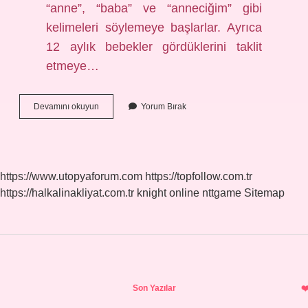
“anne”, “baba” ve “anneciğim” gibi
kelimeleri söylemeye başlarlar. Ayrıca
12 aylık bebekler gördüklerini taklit
etmeye…
6
Devamını okuyun
Yorum Bırak
12
Aylık
Çocuğun
Fiziksel
Becerileri
https://www.utopyaforum.com
https://topfollow.com.tr
Nedir
https://halkalinakliyat.com.tr
knight online
nttgame
Sitemap
Sidebar
Son Yazılar