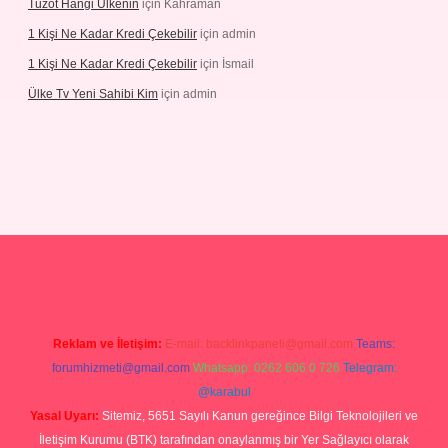
Tuzot Hangi Ülkenin
için
Kahraman
1 Kişi Ne Kadar Kredi Çekebilir
için
admin
1 Kişi Ne Kadar Kredi Çekebilir
için
İsmail
Ülke Tv Yeni Sahibi Kim
için
admin
tulipbet
Reklam ve İletişim:
E-mail:
backlinkpaneli@gmail.com
Teams:
forumhizmeti@gmail.com
Whatsapp: 0262 606 0 726
Telegram:
@karabul
Yasal Uyarı:
Sitemiz, 5651 Sayılı Kanun gereğince Bilgi Teknolojileri ve
İletişim Kurumu (BTK) tarafından onaylanmış bir Yer Sağlayıcı olarak