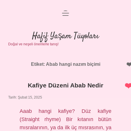
menüyü
Anasayfa
aç
Gizlilik Politikası
Hafif Yaşam Tüyoları
Doğal ve neşeli önerilerle tanış!
Yasal Uyarı
Hakkımızda
Etiket:
Abab hangi nazım biçimi
Kafiye Düzeni Abab Nedir
Tarih: Şubat 15, 2025
Aaab hangi kafiye? Düz kafiye
(Straight rhyme) Bir kıtanın bütün
mısralarının, ya da ilk üç mısrasının, ya