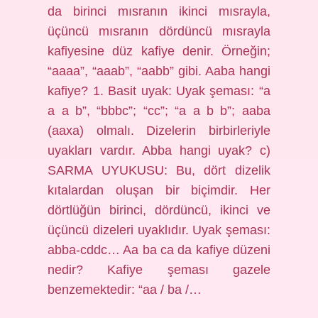
da birinci mısranın ikinci mısrayla,
üçüncü mısranın dördüncü mısrayla
kafiyesine düz kafiye denir. Örneğin;
“aaaa”, “aaab”, “aabb” gibi. Aaba hangi
kafiye? 1. Basit uyak: Uyak şeması: “a
a a b”, “bbbc”; “cc”; “a a b b”; aaba
(aaxa) olmalı. Dizelerin birbirleriyle
uyakları vardır. Abba hangi uyak? c)
SARMA UYUKUSU: Bu, dört dizelik
kıtalardan oluşan bir biçimdir. Her
dörtlüğün birinci, dördüncü, ikinci ve
üçüncü dizeleri uyaklıdır. Uyak şeması:
abba-cddc… Aa ba ca da kafiye düzeni
nedir? Kafiye şeması gazele
benzemektedir: “aa / ba /…