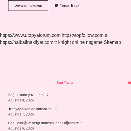
Kafiye
Devamını okuyun
Yorum Bırak
Düzeni
Abab
Nedir
https://www.utopyaforum.com
https://topfollow.com.tr
https://halkalinakliyat.com.tr
knight online
nttgame
Sitemap
Sidebar
Son Yazılar
Soğuk suda yüzülür mü ?
Ağustos 8, 2026
Jilet yaparken ne kullanılmalı ?
Ağustos 7, 2026
Bağlı olduğum vergi dairesini nasıl öğrenirim ?
Ağustos 6, 2026