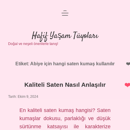
menüyü
Anasayfa
aç
Gizlilik Politikası
Hafif Yaşam Tüyoları
Doğal ve neşeli önerilerle tanış!
Yasal Uyarı
Hakkımızda
Etiket:
Abiye için hangi saten kumaş kullanılır
Kaliteli Saten Nasıl Anlaşılır
Tarih: Ekim 9, 2024
En kaliteli saten kumaş hangisi? Saten
kumaşlar dokusu, parlaklığı ve düşük
sürtünme katsayısı ile karakterize