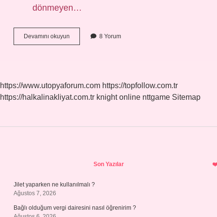
dönmeyen…
Kaliteli
Devamını okuyun
8 Yorum
Saten
Nasıl
Anlaşılır
https://www.utopyaforum.com
https://topfollow.com.tr
https://halkalinakliyat.com.tr
knight online
nttgame
Sitemap
Sidebar
Son Yazılar
Jilet yaparken ne kullanılmalı ?
Ağustos 7, 2026
Bağlı olduğum vergi dairesini nasıl öğrenirim ?
Ağustos 6, 2026