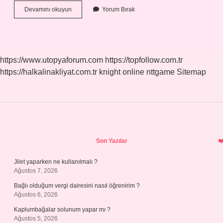
Acemi
Devamını okuyun
Yorum Bırak
Birliğinde
Maaş
Alıyor
Mu
https://www.utopyaforum.com
https://topfollow.com.tr
https://halkalinakliyat.com.tr
knight online
nttgame
Sitemap
Sidebar
Son Yazılar
Jilet yaparken ne kullanılmalı ?
Ağustos 7, 2026
Bağlı olduğum vergi dairesini nasıl öğrenirim ?
Ağustos 6, 2026
Kaplumbağalar solunum yapar mı ?
Ağustos 5, 2026