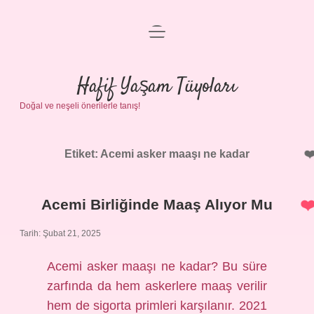
menüyü
Anasayfa
aç
Gizlilik Politikası
Hafif Yaşam Tüyoları
Doğal ve neşeli önerilerle tanış!
Yasal Uyarı
Hakkımızda
Etiket:
Acemi asker maaşı ne kadar
Acemi Birliğinde Maaş Alıyor Mu
Tarih: Şubat 21, 2025
Acemi asker maaşı ne kadar? Bu süre
zarfında da hem askerlere maaş verilir
hem de sigorta primleri karşılanır. 2021