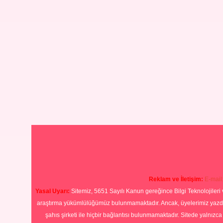
Reklam ve İletişim:
E-mail
Yasal Uyarı:
Sitemiz, 5651 Sayılı Kanun gereğince Bilgi Teknolojileri 
araştırma yükümlülüğümüz bulunmamaktadır. Ancak, üyelerimiz yazdıkla
şahıs şirketi ile hiçbir bağlantısı bulunmamaktadır. Sitede yalnızc