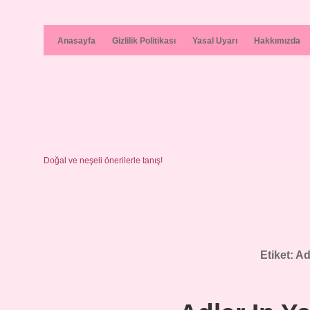
Anasayfa
Gizlilik Politikası
Yasal Uyarı
Hakkımızda
Doğal ve neşeli önerilerle tanış!
Etiket:
Ad