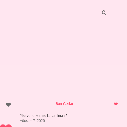
Sidebar
hiltonbet y
Son Yazılar
Jilet yaparken ne kullanılmalı ?
Ağustos 7, 2026