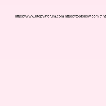
Yaşam
Stili
Nedir
https://www.utopyaforum.com
https://topfollow.com.tr
ht