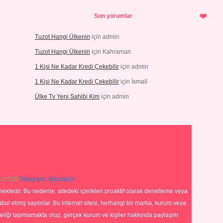
Son yorumlar
Tuzot Hangi Ülkenin
için
admin
Tuzot Hangi Ülkenin
için
Kahraman
1 Kişi Ne Kadar Kredi Çekebilir
için
admin
1 Kişi Ne Kadar Kredi Çekebilir
için
İsmail
Ülke Tv Yeni Sahibi Kim
için
admin
 0 726
Telegram: @karabul
ektedir. Bu nedenle, sitedeki içerikleri proaktif olarak denetleme veya
 etmiş sayılırlar. Bu internet sitesi, herhangi bir marka, kurum veya
niteliği taşımamakta olup, gerçek kurum ve kişiler hakkında paylaşım