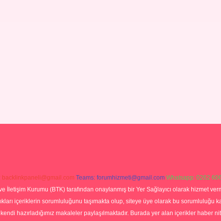
:
backlinkpaneli@gmail.com
Teams:
forumhizmeti@gmail.com
Whatsapp: 0262 606
ve İletişim Kurumu (BTK) tarafından onaylanmış bir Yer Sağlayıcı olarak hizmet verm
rı içeriklerin sorumluluğunu taşımakta olup, siteye üye olarak bu sorumluluğu kabul
a kendi hazırladığımız makaleler paylaşılmaktadır. Burada yer alan içerikler haber 