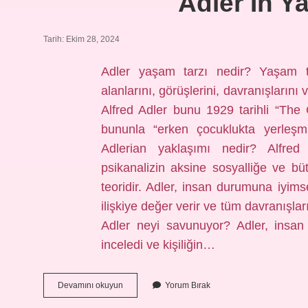
Adler In Y
Tarih: Ekim 28, 2024
Adler yaşam tarzı nedir? Yaşam tar
alanlarını, görüşlerini, davranışlarını
Alfred Adler bunu 1929 tarihli “The
bununla “erken çocuklukta yerleşmiş
Adlerian yaklaşımı nedir? Alfred A
psikanalizin aksine sosyalliğe ve bü
teoridir. Adler, insan durumuna iyimse
ilişkiye değer verir ve tüm davranışla
Adler neyi savunuyor? Adler, insan 
inceledi ve kişiliğin…
Adler
Devamını okuyun
Yorum Bırak
In