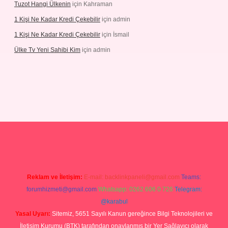
Tuzot Hangi Ülkenin
için
Kahraman
1 Kişi Ne Kadar Kredi Çekebilir
için
admin
1 Kişi Ne Kadar Kredi Çekebilir
için
İsmail
Ülke Tv Yeni Sahibi Kim
için
admin
ulipbet
Reklam ve İletişim:
E-mail:
backlinkpaneli@gmail.com
Teams:
forumhizmeti@gmail.com
Whatsapp: 0262 606 0 726
Telegram:
@karabul
Yasal Uyarı:
Sitemiz, 5651 Sayılı Kanun gereğince Bilgi Teknolojileri ve
İletişim Kurumu (BTK) tarafından onaylanmış bir Yer Sağlayıcı olarak