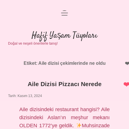
menüyü
Anasayfa
aç
Gizlilik Politikası
Hafif Yaşam Tüyoları
Doğal ve neşeli önerilerle tanış!
Yasal Uyarı
Hakkımızda
Etiket:
Aile dizisi çekimlerinde ne oldu
Aile Dizisi Pizzacı Nerede
Tarih: Kasım 13, 2024
Aile dizisindeki restaurant hangisi? Aile
dizisindeki Aslan’ın meşhur mekanı
OLDEN 1772’ye geldik.
Muhsinzade