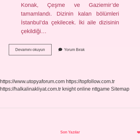
Konak, Çeşme ve Gaziemir’de
tamamlandı. Dizinin kalan bölümleri
İstanbul’da çekilecek. İki aile dizisinin
çekildiği…
Aile
Devamını okuyun
Yorum Bırak
Dizisi
Pizzacı
Nerede
https://www.utopyaforum.com
https://topfollow.com.tr
https://halkalinakliyat.com.tr
knight online
nttgame
Sitemap
Sidebar
Son Yazılar