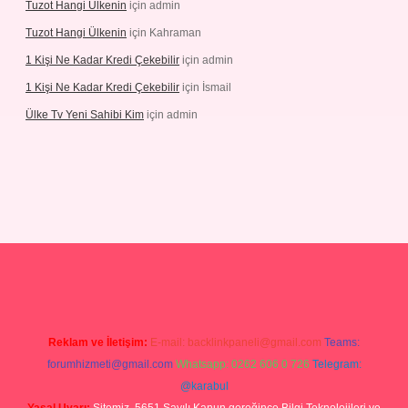
Tuzot Hangi Ülkenin
için
admin
Tuzot Hangi Ülkenin
için
Kahraman
1 Kişi Ne Kadar Kredi Çekebilir
için
admin
1 Kişi Ne Kadar Kredi Çekebilir
için
İsmail
Ülke Tv Yeni Sahibi Kim
için
admin
tulipbet
Reklam ve İletişim:
E-mail:
backlinkpaneli@gmail.com
Teams:
forumhizmeti@gmail.com
Whatsapp: 0262 606 0 726
Telegram:
@karabul