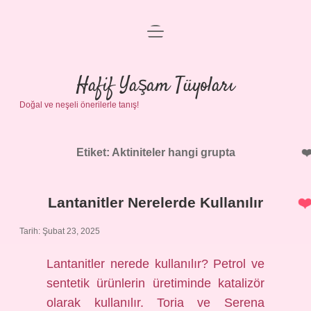
menüyü
Anasayfa
aç
Gizlilik Politikası
Hafif Yaşam Tüyoları
Doğal ve neşeli önerilerle tanış!
Yasal Uyarı
Hakkımızda
Etiket:
Aktiniteler hangi grupta
Lantanitler Nerelerde Kullanılır
Tarih: Şubat 23, 2025
Lantanitler nerede kullanılır? Petrol ve
sentetik ürünlerin üretiminde katalizör
olarak kullanılır. Toria ve Serena