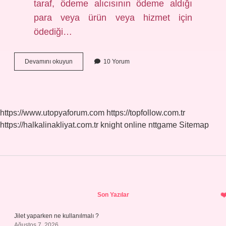
taraf, ödeme alıcısının ödeme aldığı
para veya ürün veya hizmet için
ödediği…
Ödem
Devamını okuyun
10 Yorum
ne
demek
TDK
https://www.utopyaforum.com
https://topfollow.com.tr
https://halkalinakliyat.com.tr
knight online
nttgame
Sitemap
Sidebar
Son Yazılar
Jilet yaparken ne kullanılmalı ?
Ağustos 7, 2026