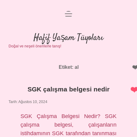
menüyü
Anasayfa
aç
Gizlilik Politikası
Hafif Yaşam Tüyoları
Doğal ve neşeli önerilerle tanış!
Yasal Uyarı
Hakkımızda
Etiket:
al
SGK çalışma belgesi nedir
Tarih: Ağustos 10, 2024
SGK Çalışma Belgesi Nedir? SGK
çalışma belgesi, çalışanların
istihdamının SGK tarafından tanınması