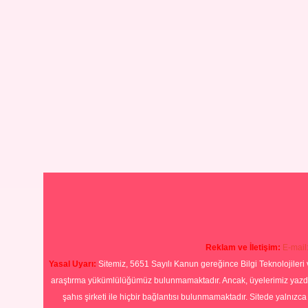
Reklam ve İletişim:
E-mail
Yasal Uyarı:
Sitemiz, 5651 Sayılı Kanun gereğince Bilgi Teknolojileri 
araştırma yükümlülüğümüz bulunmamaktadır. Ancak, üyelerimiz yazdıkla
şahıs şirketi ile hiçbir bağlantısı bulunmamaktadır. Sitede yalnızc