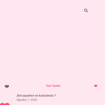
Sidebar
hiltonbet ye
Son Yazılar
Jilet yaparken ne kullanılmalı ?
Ağustos 7, 2026