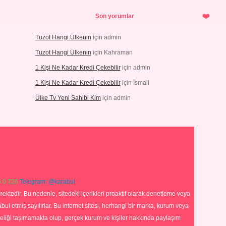
Son yorumlar
Tuzot Hangi Ülkenin
için
admin
Tuzot Hangi Ülkenin
için
Kahraman
1 Kişi Ne Kadar Kredi Çekebilir
için
admin
1 Kişi Ne Kadar Kredi Çekebilir
için
İsmail
Ülke Tv Yeni Sahibi Kim
için
admin
 0 726
Telegram: @karabul
ektedir. Bu nedenle, sitedeki içerikleri proaktif olarak denetleme veya
 etmiş sayılırlar. Bu internet sitesi, herhangi bir marka, kurum veya
niteliği taşımamakta olup, gerçek kurum ve kişiler hakkında paylaşım