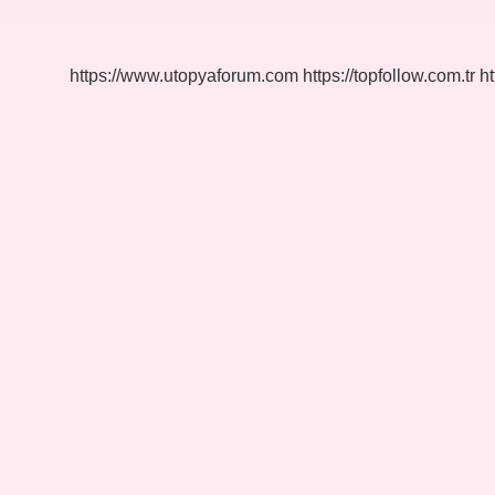
Neden
Bitti
https://www.utopyaforum.com
https://topfollow.com.tr
ht