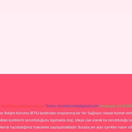
:
backlinkpaneli@gmail.com
Teams:
forumhizmeti@gmail.com
Whatsapp: 0262 606
ve İletişim Kurumu (BTK) tarafından onaylanmış bir Yer Sağlayıcı olarak hizmet verm
rı içeriklerin sorumluluğunu taşımakta olup, siteye üye olarak bu sorumluluğu kabul
a kendi hazırladığımız makaleler paylaşılmaktadır. Burada yer alan içerikler haber 