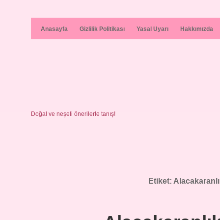
Anasayfa
Gizlilik Politikası
Yasal Uyarı
Hakkımızda
Doğal ve neşeli önerilerle tanış!
Etiket:
Alacakaranlı