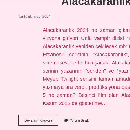
Alacakaranlık
Tarih: Ekim 29, 2024
Alacakaranlık 2024 ne zaman çıkac
vizyona giriyor! Ünlü vampir dizisi “T
Alacakaranlık yeniden çekilecek mi? 
Efsanesi” serisinin “Alacakaranlık
sinemaseverlerle buluşacak. Alacakar
serinin yazarının “seriden” ve “ya
Meyer, Twilight serisini tamamlamad
yazmaya ara verdi, prodüksiyona başl
5 ne zaman? Beşinci film olan Alac
Kasım 2012’de gösterime…
Alacakaranlık
Devamını okuyun
Yorum Bırak
Filmi