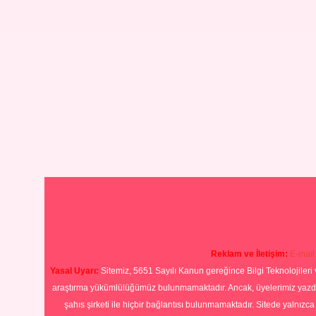
Reklam ve İletişim:
E-mail
Yasal Uyarı:
Sitemiz, 5651 Sayılı Kanun gereğince Bilgi Teknolojileri 
araştırma yükümlülüğümüz bulunmamaktadır. Ancak, üyelerimiz yazdıkla
şahıs şirketi ile hiçbir bağlantısı bulunmamaktadır. Sitede yalnızc