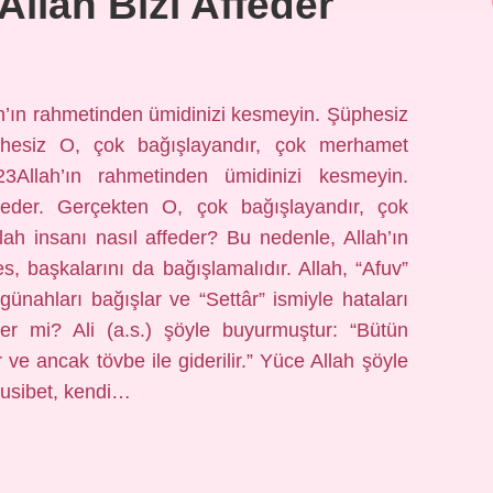
llah Bizi Affeder
h’ın rahmetinden ümidinizi kesmeyin. Şüphesiz
phesiz O, çok bağışlayandır, çok merhamet
3Allah’ın rahmetinden ümidinizi kesmeyin.
feder. Gerçekten O, çok bağışlayandır, çok
ah insanı nasıl affeder? Bu nedenle, Allah’ın
s, başkalarını da bağışlamalıdır. Allah, “Afuv”
e günahları bağışlar ve “Settâr” ismiyle hataları
der mi? Ali (a.s.) şöyle buyurmuştur: “Bütün
ve ancak tövbe ile giderilir.” Yüce Allah şöyle
musibet, kendi…