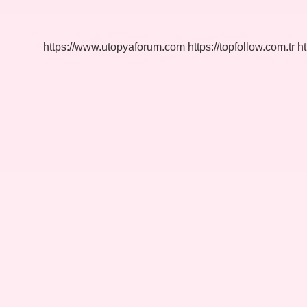
Allah
Bizi
Affeder
https://www.utopyaforum.com
https://topfollow.com.tr
ht