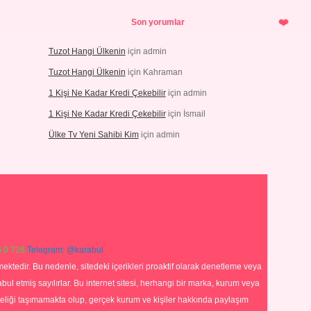
Son yorumlar
Tuzot Hangi Ülkenin
için
admin
Tuzot Hangi Ülkenin
için
Kahraman
1 Kişi Ne Kadar Kredi Çekebilir
için
admin
1 Kişi Ne Kadar Kredi Çekebilir
için
İsmail
Ülke Tv Yeni Sahibi Kim
için
admin
 0 726
Telegram: @karabul
ektedir. Bu nedenle, sitedeki içerikleri proaktif olarak denetleme veya
 etmiş sayılırlar. Bu internet sitesi, herhangi bir marka, kurum veya
niteliği taşımamakta olup, gerçek kurum ve kişiler hakkında paylaşım