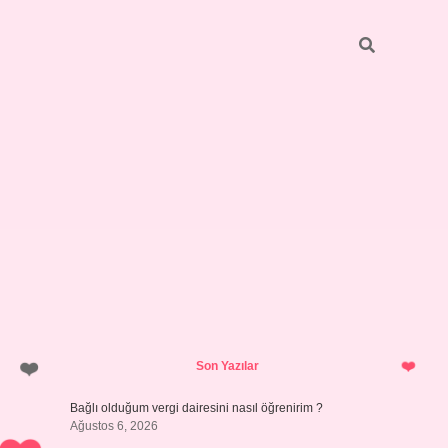
Sidebar
hiltonbet y
Son Yazılar
Bağlı olduğum vergi dairesini nasıl öğrenirim ?
Ağustos 6, 2026