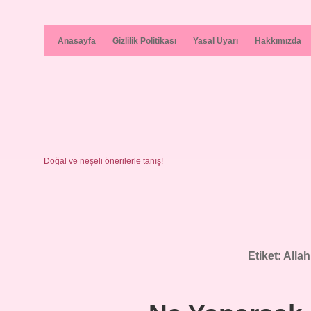
Anasayfa
Gizlilik Politikası
Yasal Uyarı
Hakkımızda
Doğal ve neşeli önerilerle tanış!
Etiket:
Allah