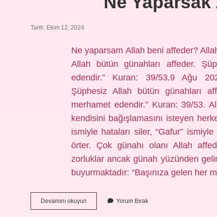
Ne Yaparsak A
Tarih: Ekim 12, 2024
Ne yaparsam Allah beni affeder? Alla
Allah bütün günahları affeder. Şü
edendir.” Kuran: 39/53.9 Ağu 202
Şüphesiz Allah bütün günahları af
merhamet edendir.” Kuran: 39/53. All
kendisini bağışlamasını isteyen herke
ismiyle hataları siler, “Gafur” ismiyl
örter. Çok günahı olanı Allah affe
zorluklar ancak günah yüzünden gelir 
buyurmaktadır: “Başınıza gelen her 
Ne
Devamını okuyun
Yorum Bırak
Yaparsak