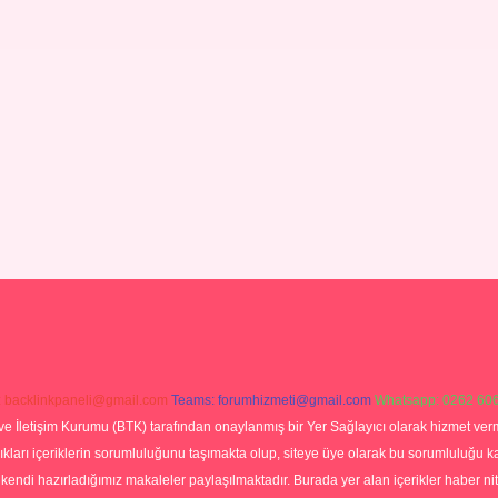
:
backlinkpaneli@gmail.com
Teams:
forumhizmeti@gmail.com
Whatsapp: 0262 606
ve İletişim Kurumu (BTK) tarafından onaylanmış bir Yer Sağlayıcı olarak hizmet verm
rı içeriklerin sorumluluğunu taşımakta olup, siteye üye olarak bu sorumluluğu kabul
a kendi hazırladığımız makaleler paylaşılmaktadır. Burada yer alan içerikler haber 