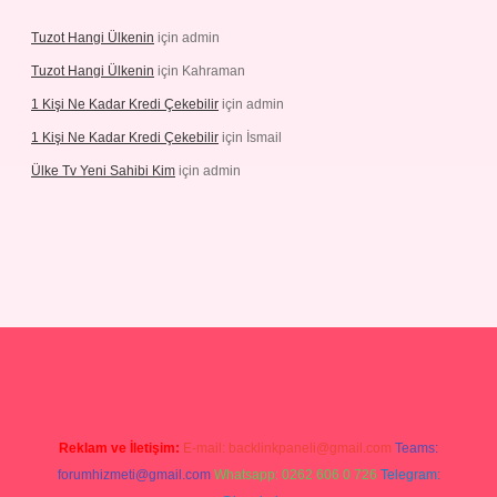
Tuzot Hangi Ülkenin
için
admin
Tuzot Hangi Ülkenin
için
Kahraman
1 Kişi Ne Kadar Kredi Çekebilir
için
admin
1 Kişi Ne Kadar Kredi Çekebilir
için
İsmail
Ülke Tv Yeni Sahibi Kim
için
admin
tulipbet
Reklam ve İletişim:
E-mail:
backlinkpaneli@gmail.com
Teams:
forumhizmeti@gmail.com
Whatsapp: 0262 606 0 726
Telegram: