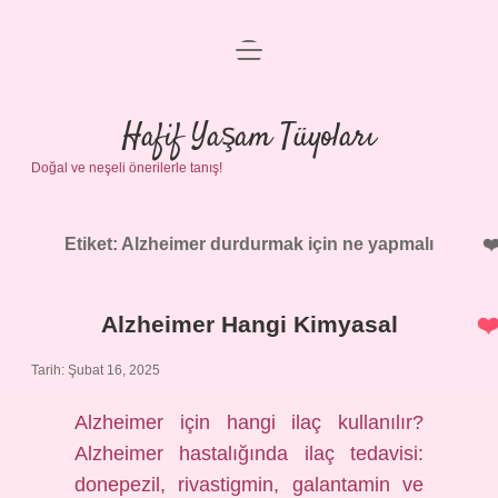
menüyü
Anasayfa
aç
Gizlilik Politikası
Hafif Yaşam Tüyoları
Doğal ve neşeli önerilerle tanış!
Yasal Uyarı
Hakkımızda
Etiket:
Alzheimer durdurmak için ne yapmalı
Alzheimer Hangi Kimyasal
Tarih: Şubat 16, 2025
Alzheimer için hangi ilaç kullanılır?
Alzheimer hastalığında ilaç tedavisi:
donepezil, rivastigmin, galantamin ve