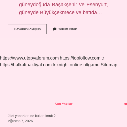
güneydoğuda Başakşehir ve Esenyurt,
güneyde Büyükçekmece ve batıda…
Arnavutköy
Devamını okuyun
Yorum Bırak
Kalabalık
Mı
https://www.utopyaforum.com
https://topfollow.com.tr
https://halkalinakliyat.com.tr
knight online
nttgame
Sitemap
Sidebar
Son Yazılar
Jilet yaparken ne kullanılmalı ?
Ağustos 7, 2026