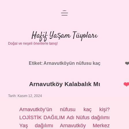
menüyü
Anasayfa
aç
Gizlilik Politikası
Hafif Yaşam Tüyoları
Doğal ve neşeli önerilerle tanış!
Yasal Uyarı
Hakkımızda
Etiket:
Arnavutköyün nüfusu kaç
Arnavutköy Kalabalık Mı
Tarih: Kasım 12, 2024
Arnavutköy’ün nüfusu kaç kişi?
LOJİSTİK DAĞILIM Adı Nüfus dağılımı
Yaş dağılımı Arnavutköy Merkez