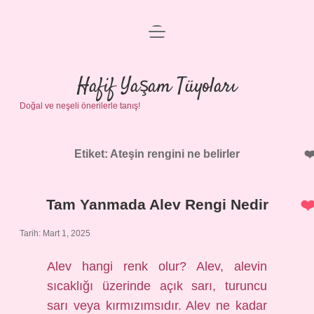
menüyü
Anasayfa
aç
Gizlilik Politikası
Hafif Yaşam Tüyoları
Doğal ve neşeli önerilerle tanış!
Yasal Uyarı
Hakkımızda
Etiket:
Ateşin rengini ne belirler
Tam Yanmada Alev Rengi Nedir
Tarih: Mart 1, 2025
Alev hangi renk olur? Alev, alevin
sıcaklığı üzerinde açık sarı, turuncu
sarı veya kırmızımsıdır. Alev ne kadar