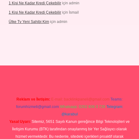
1 Kişi Ne Kadar Kredi Çekebilir
için
admin
1 Kişi Ne Kadar Kredi Çekebilir
için
İsmail
Ülke Tv Yeni Sahibi Kim
için
admin
tulipbet
Reklam ve İletişim:
E-mail:
backlinkpaneli@gmail.com
Teams:
forumhizmeti@gmail.com
Whatsapp: 0262 606 0 726
Telegram:
@karabul
Yasal Uyarı:
Sitemiz, 5651 Sayılı Kanun gereğince Bilgi Teknolojileri ve
İletişim Kurumu (BTK) tarafından onaylanmış bir Yer Sağlayıcı olarak
hizmet vermektedir. Bu nedenle, sitedeki içerikleri proaktif olarak