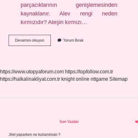
parçacıklarının genişlemesinden
kaynaklanır. Alev rengi neden
kırmızıdır? Ateşin kırmızı…
Tam
Devamını okuyun
Yorum Bırak
Yanmada
Alev
Rengi
Nedir
https://www.utopyaforum.com
https://topfollow.com.tr
https://halkalinakliyat.com.tr
knight online
nttgame
Sitemap
Sidebar
Son Yazılar
Jilet yaparken ne kullanılmalı ?