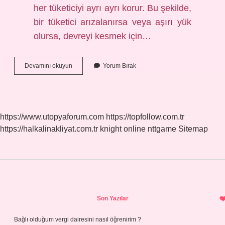
her tüketiciyi ayrı ayrı korur. Bu şekilde,
bir tüketici arızalanırsa veya aşırı yük
olursa, devreyi kesmek için…
Sigortalı
Devamını okuyun
Yorum Bırak
Ayırıcılar
Nerede
Kullanılır
https://www.utopyaforum.com
https://topfollow.com.tr
https://halkalinakliyat.com.tr
knight online
nttgame
Sitemap
Sidebar
Son Yazılar
Bağlı olduğum vergi dairesini nasıl öğrenirim ?