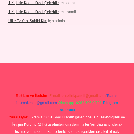
1 Kişi Ne Kadar Kredi Çekebilir
için
admin
1 Kişi Ne Kadar Kredi Çekebilir
için
İsmail
Ülke Tv Yeni Sahibi Kim
için
admin
hiltonbet yeni giriş
tulipbet
Reklam ve İletişim:
E-mail:
backlinkpaneli@gmail.com
Teams:
forumhizmeti@gmail.com
Whatsapp: 0262 606 0 726
Telegram:
@karabul
Yasal Uyarı:
Sitemiz, 5651 Sayılı Kanun gereğince Bilgi Teknolojileri ve
İletişim Kurumu (BTK) tarafından onaylanmış bir Yer Sağlayıcı olarak
hizmet vermektedir. Bu nedenle, sitedeki içerikleri proaktif olarak