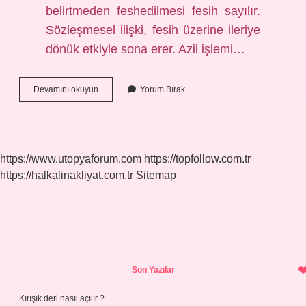
belirtmeden feshedilmesi fesih sayılır.
Sözleşmesel ilişki, fesih üzerine ileriye
dönük etkiyle sona erer. Azil işlemi…
Azil
Devamını okuyun
Yorum Bırak
Olmak
Ne
Demek
https://www.utopyaforum.com
https://topfollow.com.tr
https://halkalinakliyat.com.tr
Sitemap
Sidebar
Son Yazılar
Kırışık deri nasıl açılır ?