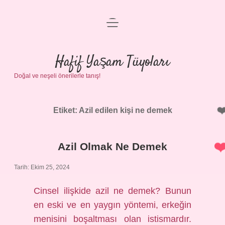
menüyü
Anasayfa
aç
Gizlilik Politikası
Hafif Yaşam Tüyoları
Doğal ve neşeli önerilerle tanış!
Yasal Uyarı
Hakkımızda
Etiket:
Azil edilen kişi ne demek
Azil Olmak Ne Demek
Tarih: Ekim 25, 2024
Cinsel ilişkide azil ne demek? Bunun
en eski ve en yaygın yöntemi, erkeğin
menisini boşaltması olan istismardır.