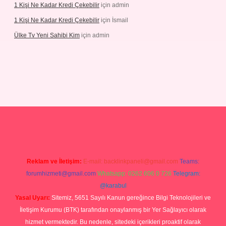
1 Kişi Ne Kadar Kredi Çekebilir
için
admin
1 Kişi Ne Kadar Kredi Çekebilir
için
İsmail
Ülke Tv Yeni Sahibi Kim
için
admin
tonbet yeni giriş
tulipbet
Reklam ve İletişim:
E-mail:
backlinkpaneli@gmail.com
Teams:
forumhizmeti@gmail.com
Whatsapp: 0262 606 0 726
Telegram:
@karabul
Yasal Uyarı:
Sitemiz, 5651 Sayılı Kanun gereğince Bilgi Teknolojileri ve
İletişim Kurumu (BTK) tarafından onaylanmış bir Yer Sağlayıcı olarak
hizmet vermektedir. Bu nedenle, sitedeki içerikleri proaktif olarak