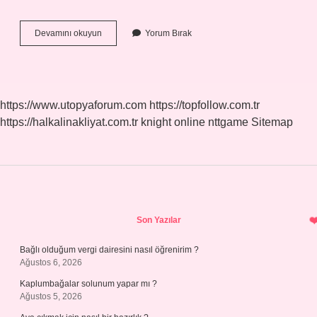
Bağ-
Devamını okuyun
Yorum Bırak
Kur
Ihya
Günlük
Ne
Kadar
https://www.utopyaforum.com
https://topfollow.com.tr
2024
https://halkalinakliyat.com.tr
knight online
nttgame
Sitemap
Sidebar
Son Yazılar
Bağlı olduğum vergi dairesini nasıl öğrenirim ?
Ağustos 6, 2026
Kaplumbağalar solunum yapar mı ?
Ağustos 5, 2026