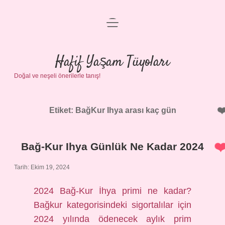
menüyü
Anasayfa
aç
Gizlilik Politikası
Hafif Yaşam Tüyoları
Doğal ve neşeli önerilerle tanış!
Yasal Uyarı
Hakkımızda
Etiket:
BağKur Ihya arası kaç gün
Bağ-Kur Ihya Günlük Ne Kadar 2024
Tarih: Ekim 19, 2024
2024 Bağ-Kur İhya primi ne kadar?
Bağkur kategorisindeki sigortalılar için
2024 yılında ödenecek aylık prim