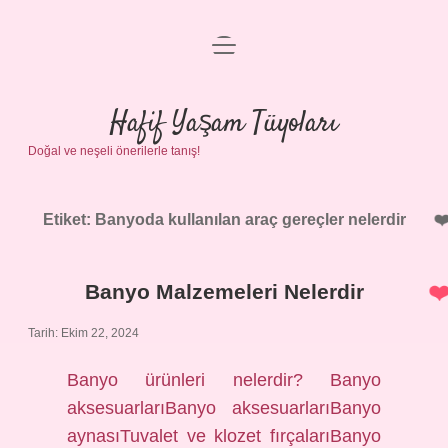
menüyü
Anasayfa
aç
Gizlilik Politikası
Hafif Yaşam Tüyoları
Doğal ve neşeli önerilerle tanış!
Yasal Uyarı
Hakkımızda
Etiket:
Banyoda kullanılan araç gereçler nelerdir
Banyo Malzemeleri Nelerdir
Tarih: Ekim 22, 2024
Banyo ürünleri nelerdir? Banyo
aksesuarlarıBanyo aksesuarlarıBanyo
aynasıTuvalet ve klozet fırçalarıBanyo