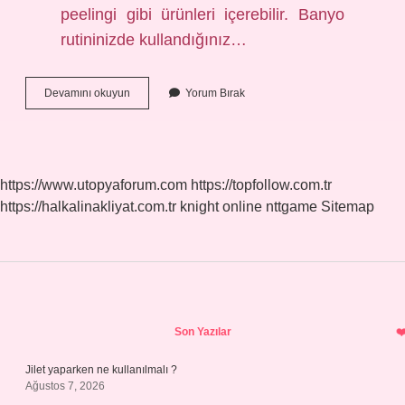
peelingi gibi ürünleri içerebilir. Banyo
rutininizde kullandığınız…
Banyo
Devamını okuyun
Yorum Bırak
Malzemeleri
Nelerdir
https://www.utopyaforum.com
https://topfollow.com.tr
https://halkalinakliyat.com.tr
knight online
nttgame
Sitemap
Sidebar
Son Yazılar
Jilet yaparken ne kullanılmalı ?
Ağustos 7, 2026