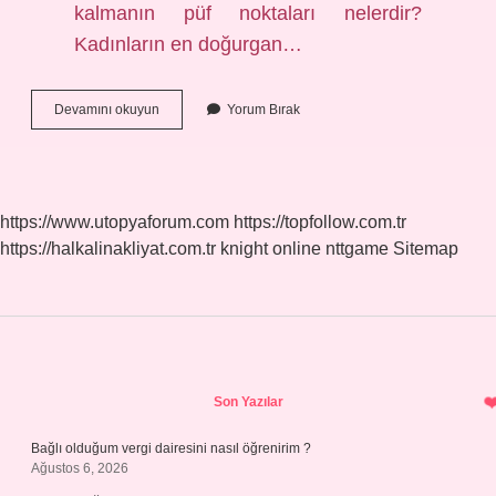
kalmanın püf noktaları nelerdir?
Kadınların en doğurgan…
Rahat
Devamını okuyun
Yorum Bırak
Bir
Hamilelik
Için
Neler
Yapılmalı
https://www.utopyaforum.com
https://topfollow.com.tr
https://halkalinakliyat.com.tr
knight online
nttgame
Sitemap
Sidebar
Son Yazılar
Bağlı olduğum vergi dairesini nasıl öğrenirim ?
Ağustos 6, 2026