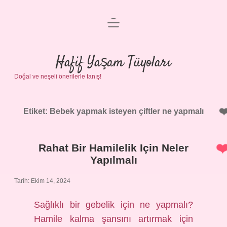
menüyü
Anasayfa
aç
Gizlilik Politikası
Hafif Yaşam Tüyoları
Doğal ve neşeli önerilerle tanış!
Yasal Uyarı
Hakkımızda
Etiket:
Bebek yapmak isteyen çiftler ne yapmalı
Rahat Bir Hamilelik Için Neler
Yapılmalı
Tarih: Ekim 14, 2024
Sağlıklı bir gebelik için ne yapmalı?
Hamile kalma şansını artırmak için