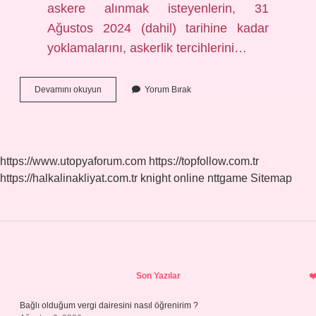
askere alınmak isteyenlerin, 31
Ağustos 2024 (dahil) tarihine kadar
yoklamalarını, askerlik tercihlerini…
Bedelli
Devamını okuyun
Yorum Bırak
Askerlik
Hangi
Tarihlerde
Yapılacak
https://www.utopyaforum.com
https://topfollow.com.tr
https://halkalinakliyat.com.tr
knight online
nttgame
Sitemap
Sidebar
Son Yazılar
Bağlı olduğum vergi dairesini nasıl öğrenirim ?