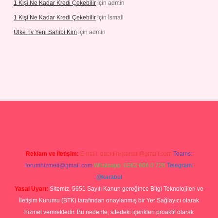
1 Kişi Ne Kadar Kredi Çekebilir
için
admin
1 Kişi Ne Kadar Kredi Çekebilir
için
İsmail
Ülke Tv Yeni Sahibi Kim
için
admin
tulipbet
Reklam ve İletişim:
E-mail:
backlinkpaneli@gmail.com
Teams:
forumhizmeti@gmail.com
Whatsapp: 0262 606 0 726
Telegram:
@karabul
Yasal Uyarı:
Sitemiz, 5651 Sayılı Kanun gereğince Bilgi Teknolojileri ve
İletişim Kurumu (BTK) tarafından onaylanmış bir Yer Sağlayıcı olarak
hizmet vermektedir. Bu nedenle, sitedeki içerikleri proaktif olarak