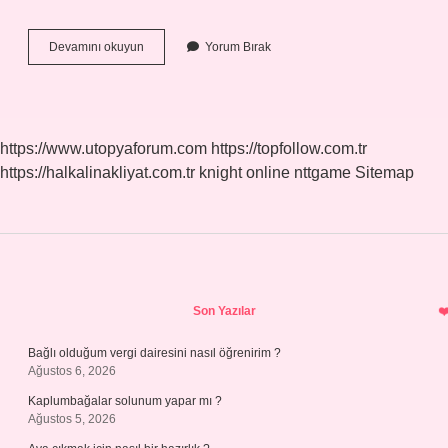
Bir
Devamını okuyun
Yorum Bırak
Çoğu
Hangi
Zamir
https://www.utopyaforum.com
https://topfollow.com.tr
https://halkalinakliyat.com.tr
knight online
nttgame
Sitemap
Sidebar
Son Yazılar
Bağlı olduğum vergi dairesini nasıl öğrenirim ?
Ağustos 6, 2026
Kaplumbağalar solunum yapar mı ?
Ağustos 5, 2026