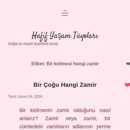
menüyü
Anasayfa
aç
Gizlilik Politikası
Hafif Yaşam Tüyoları
Doğal ve neşeli önerilerle tanış!
Yasal Uyarı
Hakkımızda
Etiket:
Bir kelimesi hangi zamir
Bir Çoğu Hangi Zamir
Tarih: Kasım 26, 2024
Bir kelimenin zamir olduğunu nasıl
anlarız? Zamir veya zamir, bir
cümledeki varlıkların adlarının yerine