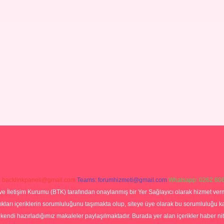
:
backlinkpaneli@gmail.com
Teams:
forumhizmeti@gmail.com
Whatsapp: 0262 606
ve İletişim Kurumu (BTK) tarafından onaylanmış bir Yer Sağlayıcı olarak hizmet verm
rı içeriklerin sorumluluğunu taşımakta olup, siteye üye olarak bu sorumluluğu kabul
a kendi hazırladığımız makaleler paylaşılmaktadır. Burada yer alan içerikler haber 