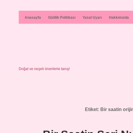
Anasayfa
Gizlilik Politikası
Yasal Uyarı
Hakkımızda
Doğal ve neşeli önerilerle tanış!
Etiket:
Bir saatin orij