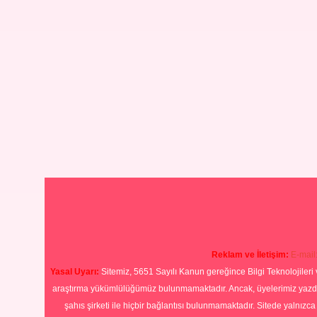
Reklam ve İletişim:
E-mail
Yasal Uyarı:
Sitemiz, 5651 Sayılı Kanun gereğince Bilgi Teknolojileri 
araştırma yükümlülüğümüz bulunmamaktadır. Ancak, üyelerimiz yazdıkla
şahıs şirketi ile hiçbir bağlantısı bulunmamaktadır. Sitede yalnızc