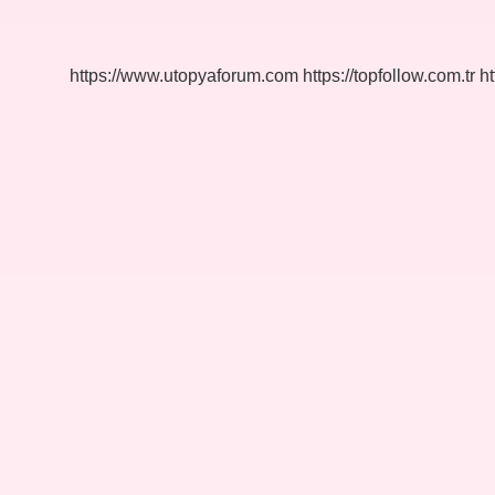
Seri
Numarası
Nerede
Yazar
https://www.utopyaforum.com
https://topfollow.com.tr
ht