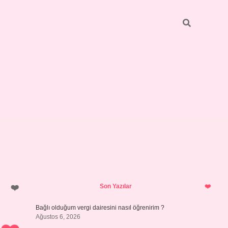
Sidebar
hiltonbet yeni giriş
tulipbet
Son Yazılar
Bağlı olduğum vergi dairesini nasıl öğrenirim ?
Ağustos 6, 2026