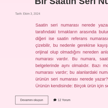
Bir Saatin Seri 
Tarih: Ekim 3, 2024
Saatin seri numarası nerede yazar
tarafındaki tırnakların arasında bulu
diğeri ise saatin referans numaras
çizebilir, bu nedenle gerekirse kayış
orijinal olup olmadığını nereden an
numarası vardır. Bu numara, saat
belgelerinde aynı olmalıdır. Bazı 
numarası vardır; bu alanlardaki num
ürünün seri numarası nerede yazar? 
Ürünün kendisinde: Birçok ürün için 
Bir
Devamını okuyun
12 Yorum
Saatin