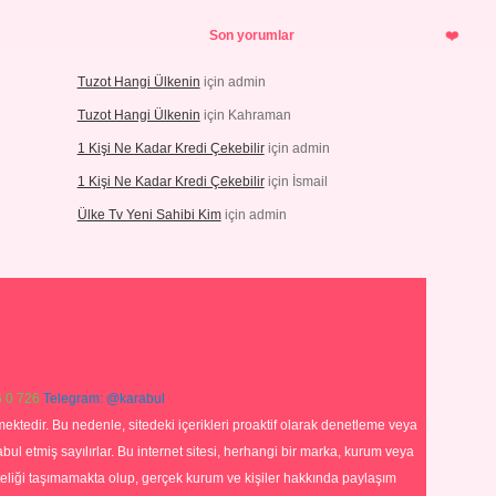
Son yorumlar
Tuzot Hangi Ülkenin
için
admin
Tuzot Hangi Ülkenin
için
Kahraman
1 Kişi Ne Kadar Kredi Çekebilir
için
admin
1 Kişi Ne Kadar Kredi Çekebilir
için
İsmail
Ülke Tv Yeni Sahibi Kim
için
admin
 0 726
Telegram: @karabul
ektedir. Bu nedenle, sitedeki içerikleri proaktif olarak denetleme veya
 etmiş sayılırlar. Bu internet sitesi, herhangi bir marka, kurum veya
niteliği taşımamakta olup, gerçek kurum ve kişiler hakkında paylaşım