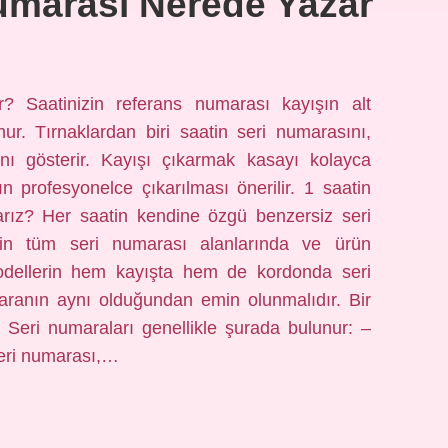
Numarası Nerede Yazar
? Saatinizin referans numarası kayışın alt
nur. Tırnaklardan biri saatin seri numarasını,
ını gösterir. Kayışı çıkarmak kasayı kolayca
ın profesyonelce çıkarılması önerilir. 1 saatin
larız? Her saatin kendine özgü benzersiz seri
in tüm seri numarası alanlarında ve ürün
modellerin hem kayışta hem de kordonda seri
aranın aynı olduğundan emin olunmalıdır. Bir
Seri numaraları genellikle şurada bulunur: –
seri numarası,…