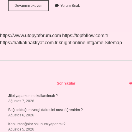
Çıtır
Devamını okuyun
Yorum Bırak
Tepsi
Böreği
Nasıl
Yapılır
https://www.utopyaforum.com
https://topfollow.com.tr
https://halkalinakliyat.com.tr
knight online
nttgame
Sitemap
Sidebar
Son Yazılar
Jilet yaparken ne kullanılmalı ?
Ağustos 7, 2026
Bağlı olduğum vergi dairesini nasıl öğrenirim ?
Ağustos 6, 2026
Kaplumbağalar solunum yapar mı ?
Ağustos 5, 2026