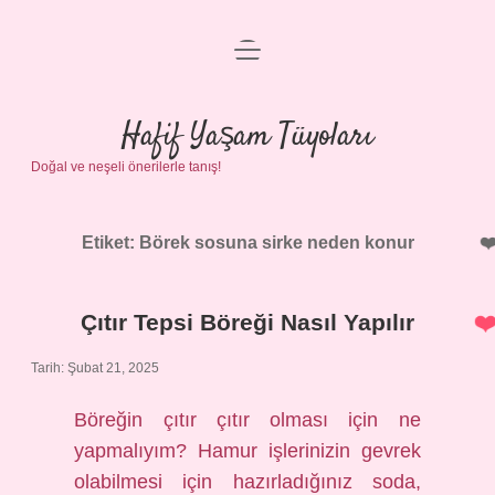
menüyü
Anasayfa
aç
Gizlilik Politikası
Hafif Yaşam Tüyoları
Doğal ve neşeli önerilerle tanış!
Yasal Uyarı
Hakkımızda
Etiket:
Börek sosuna sirke neden konur
Çıtır Tepsi Böreği Nasıl Yapılır
Tarih: Şubat 21, 2025
Böreğin çıtır çıtır olması için ne
yapmalıyım? Hamur işlerinizin gevrek
olabilmesi için hazırladığınız soda,