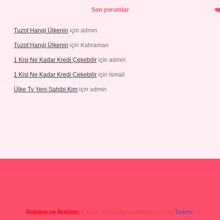
Son yorumlar
Tuzot Hangi Ülkenin
için
admin
Tuzot Hangi Ülkenin
için
Kahraman
1 Kişi Ne Kadar Kredi Çekebilir
için
admin
1 Kişi Ne Kadar Kredi Çekebilir
için
İsmail
Ülke Tv Yeni Sahibi Kim
için
admin
t
Reklam ve İletişim:
E-mail:
backlinkpaneli@gmail.com
Teams: