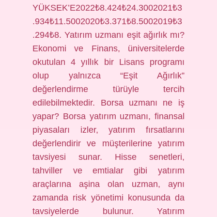
YÜKSEK’E2022₺8.424₺24.3002021₺3
.934₺11.5002020₺3.371₺8.5002019₺3
.294₺8. Yatırım uzmanı eşit ağırlık mı?
Ekonomi ve Finans, üniversitelerde
okutulan 4 yıllık bir Lisans programı
olup yalnızca “Eşit Ağırlık”
değerlendirme türüyle tercih
edilebilmektedir. Borsa uzmanı ne iş
yapar? Borsa yatırım uzmanı, finansal
piyasaları izler, yatırım fırsatlarını
değerlendirir ve müşterilerine yatırım
tavsiyesi sunar. Hisse senetleri,
tahviller ve emtialar gibi yatırım
araçlarına aşina olan uzman, aynı
zamanda risk yönetimi konusunda da
tavsiyelerde bulunur. Yatırım