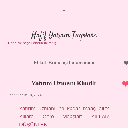
menüyü
Anasayfa
aç
Gizlilik Politikası
Hafif Yaşam Tüyoları
Doğal ve neşeli önerilerle tanış!
Yasal Uyarı
Hakkımızda
Etiket:
Borsa işi haram mıdır
Yatırım Uzmanı Kimdir
Tarih: Kasım 13, 2024
Yatırım uzmanı ne kadar maaş alır?
Yıllara Göre Maaşlar: YILLAR
DÜŞÜKTEN