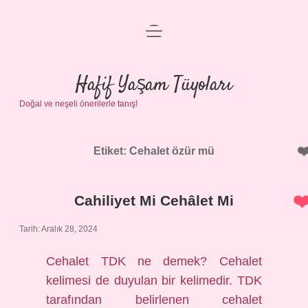
menüyü
Anasayfa
aç
Gizlilik Politikası
Hafif Yaşam Tüyoları
Doğal ve neşeli önerilerle tanış!
Yasal Uyarı
Hakkımızda
Etiket:
Cehalet özür mü
Cahiliyet Mi Cehâlet Mi
Tarih: Aralık 28, 2024
Cehalet TDK ne demek? Cehalet
kelimesi de duyulan bir kelimedir. TDK
tarafından belirlenen cehalet