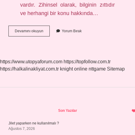
vardır. Zihinsel olarak, bilginin zıttıdır
ve herhangi bir konu hakkında…
Cahiliyet
Devamını okuyun
Yorum Bırak
Mi
Cehâlet
Mi
https://www.utopyaforum.com
https://topfollow.com.tr
https://halkalinakliyat.com.tr
knight online
nttgame
Sitemap
Sidebar
Son Yazılar
Jilet yaparken ne kullanılmalı ?
Ağustos 7, 2026