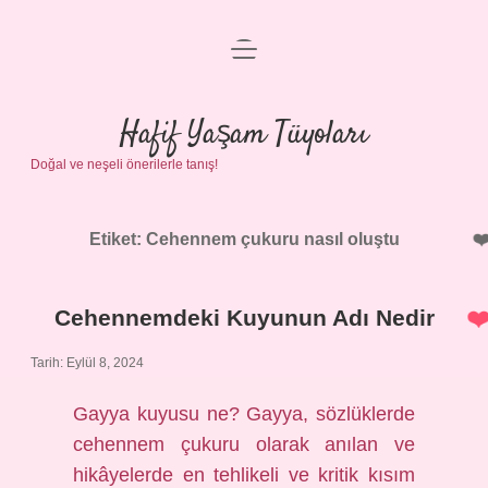
menüyü
Anasayfa
aç
Gizlilik Politikası
Hafif Yaşam Tüyoları
Doğal ve neşeli önerilerle tanış!
Yasal Uyarı
Hakkımızda
Etiket:
Cehennem çukuru nasıl oluştu
Cehennemdeki Kuyunun Adı Nedir
Tarih: Eylül 8, 2024
Gayya kuyusu ne? Gayya, sözlüklerde
cehennem çukuru olarak anılan ve
hikâyelerde en tehlikeli ve kritik kısım