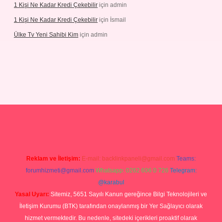
1 Kişi Ne Kadar Kredi Çekebilir
için
admin
1 Kişi Ne Kadar Kredi Çekebilir
için
İsmail
Ülke Tv Yeni Sahibi Kim
için
admin
tulipbet
Reklam ve İletişim:
E-mail:
backlinkpaneli@gmail.com
Teams:
forumhizmeti@gmail.com
Whatsapp: 0262 606 0 726
Telegram:
@karabul
Yasal Uyarı:
Sitemiz, 5651 Sayılı Kanun gereğince Bilgi Teknolojileri ve
İletişim Kurumu (BTK) tarafından onaylanmış bir Yer Sağlayıcı olarak
hizmet vermektedir. Bu nedenle, sitedeki içerikleri proaktif olarak