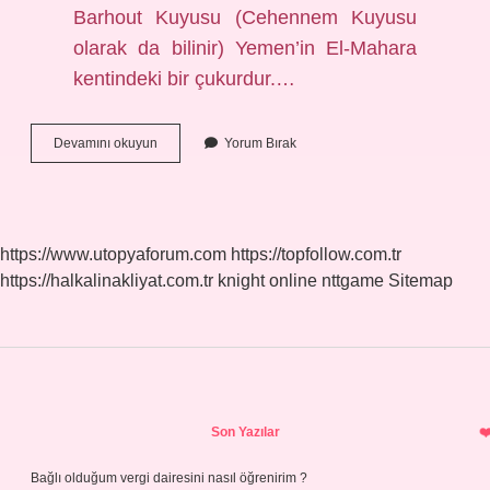
Barhout Kuyusu (Cehennem Kuyusu
olarak da bilinir) Yemen’in El-Mahara
kentindeki bir çukurdur.…
Cehennemdeki
Devamını okuyun
Yorum Bırak
Kuyunun
Adı
Nedir
https://www.utopyaforum.com
https://topfollow.com.tr
https://halkalinakliyat.com.tr
knight online
nttgame
Sitemap
Sidebar
Son Yazılar
Bağlı olduğum vergi dairesini nasıl öğrenirim ?