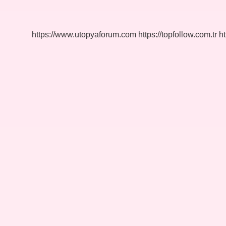
Adı
Nedir
https://www.utopyaforum.com
https://topfollow.com.tr
ht