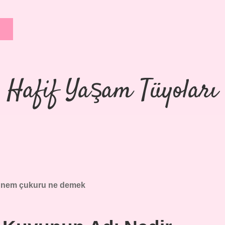
Hafif Yaşam Tüyoları
nem çukuru ne demek