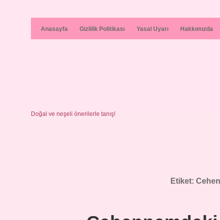
Anasayfa
Gizlilik Politikası
Yasal Uyarı
Hakkımızda
Doğal ve neşeli önerilerle tanış!
Etiket:
Cehen