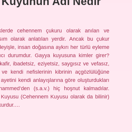
Kuyunun Adı Nedir
lerde cehennem çukuru olarak anılan ve
kısım olarak anlatılan yerdir. Ancak bu çukur
deyişle, insan doğasına aykırı her türlü eyleme
ıcı durumdur. Gayya kuyusuna kimler girer?
fir, ibadetsiz, eziyetsiz, saygısız ve vefasız,
 ve kendi nefislerinin kibrinin açgözlülüğüne
r ayetini kendi anlayışlarına göre oluşturdukları
hammed’den (s.a.v.) hiç hoşnut kalmadılar.
uyusu (Cehennem Kuyusu olarak da bilinir)
ukurdur.…