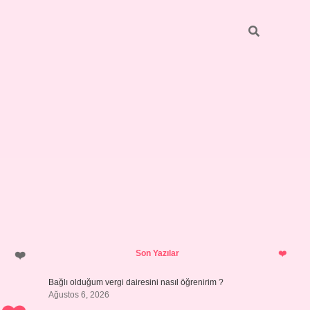
Sidebar
hiltonbet yeni giriş
tulipbet
Son Yazılar
Bağlı olduğum vergi dairesini nasıl öğrenirim ?
Ağustos 6, 2026