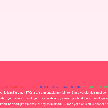
:
backlinkpaneli@gmail.com
Teams:
forumhizmeti@gmail.com
Whatsapp: 0262 606
ve İletişim Kurumu (BTK) tarafından onaylanmış bir Yer Sağlayıcı olarak hizmet verm
rı içeriklerin sorumluluğunu taşımakta olup, siteye üye olarak bu sorumluluğu kabul
a kendi hazırladığımız makaleler paylaşılmaktadır. Burada yer alan içerikler haber 