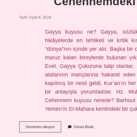
Cehennemdeki 
Tarih: Eylül 8, 2024
Gayya kuyusu ne? Gayya, sözlük
hikâyelerde en tehlikeli ve kritik 
“dünya”nın içinde yer alır. Başka bir 
maruz kalan bireylerde bulunan yık
Evet, Gayya Çukuruna talip olanlar; ka
atalarının inançlarına hakaret eden
kapılmış bir nesil geldi. Kur’an’ın he
bir anlayışla yorumladılar. Hz. Mu
Cehennem kuyusu nerede? Barhout K
Yemen’in El-Mahara kentindeki bir ç
Cehennemdeki
Devamını okuyun
Yorum Bırak
Kuyunun