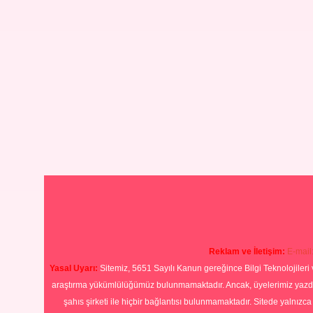
Reklam ve İletişim:
E-mail
Yasal Uyarı:
Sitemiz, 5651 Sayılı Kanun gereğince Bilgi Teknolojileri 
araştırma yükümlülüğümüz bulunmamaktadır. Ancak, üyelerimiz yazdıkla
şahıs şirketi ile hiçbir bağlantısı bulunmamaktadır. Sitede yalnızc