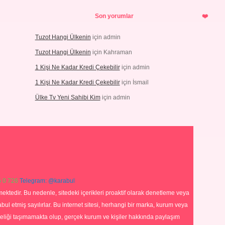
Son yorumlar
Tuzot Hangi Ülkenin
için
admin
Tuzot Hangi Ülkenin
için
Kahraman
1 Kişi Ne Kadar Kredi Çekebilir
için
admin
1 Kişi Ne Kadar Kredi Çekebilir
için
İsmail
Ülke Tv Yeni Sahibi Kim
için
admin
 0 726
Telegram: @karabul
ektedir. Bu nedenle, sitedeki içerikleri proaktif olarak denetleme veya
 etmiş sayılırlar. Bu internet sitesi, herhangi bir marka, kurum veya
niteliği taşımamakta olup, gerçek kurum ve kişiler hakkında paylaşım