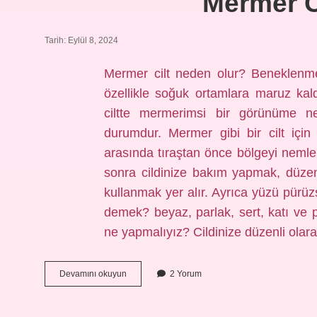
Mermer C
Tarih: Eylül 8, 2024
Mermer cilt neden olur? Beneklenme
özellikle soğuk ortamlara maruz ka
ciltte mermerimsi bir görünüme n
durumdur. Mermer gibi bir cilt için
arasında tıraştan önce bölgeyi nemle
sonra cildinize bakım yapmak, düzen
kullanmak yer alır. Ayrıca yüzü pürü
demek? beyaz, parlak, sert, katı ve p
ne yapmalıyız? Cildinize düzenli ola
Mermer
Devamını okuyun
2 Yorum
Cilt
Ne
Demek