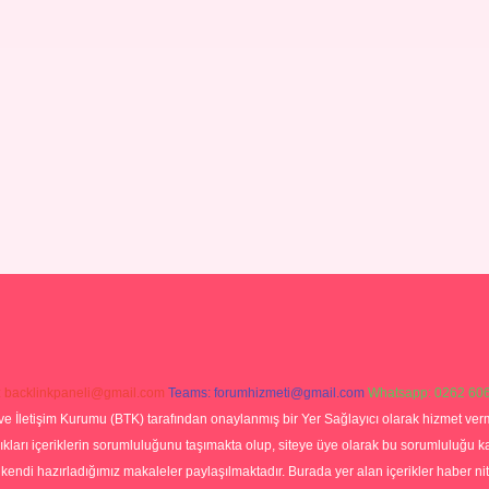
:
backlinkpaneli@gmail.com
Teams:
forumhizmeti@gmail.com
Whatsapp: 0262 606
ve İletişim Kurumu (BTK) tarafından onaylanmış bir Yer Sağlayıcı olarak hizmet verm
rı içeriklerin sorumluluğunu taşımakta olup, siteye üye olarak bu sorumluluğu kabul
a kendi hazırladığımız makaleler paylaşılmaktadır. Burada yer alan içerikler haber 