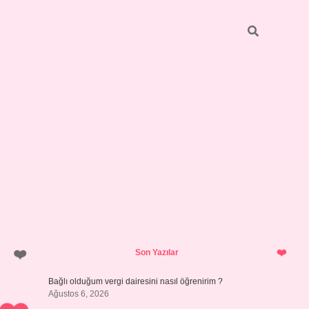
Sidebar
hiltonbet y
Son Yazılar
Bağlı olduğum vergi dairesini nasıl öğrenirim ?
Ağustos 6, 2026