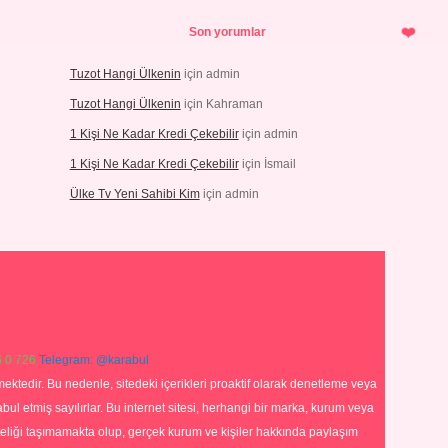
Son yorumlar
Tuzot Hangi Ülkenin
için
admin
Tuzot Hangi Ülkenin
için
Kahraman
1 Kişi Ne Kadar Kredi Çekebilir
için
admin
1 Kişi Ne Kadar Kredi Çekebilir
için
İsmail
Ülke Tv Yeni Sahibi Kim
için
admin
 0 726
Telegram: @karabul
ektedir. Bu nedenle, sitedeki içerikleri proaktif olarak denetleme veya
 etmiş sayılırlar. Bu internet sitesi, herhangi bir marka, kurum veya
niteliği taşımamakta olup, gerçek kurum ve kişiler hakkında paylaşım