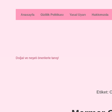
Anasayfa
Gizlilik Politikası
Yasal Uyarı
Hakkımızda
Doğal ve neşeli önerilerle tanış!
Etiket:
C