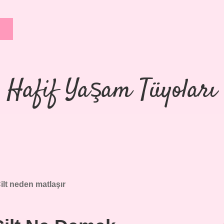
Hafif Yaşam Tüyoları
ilt neden matlaşır