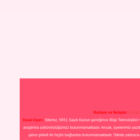
Reklam ve İletişim:
E-mail
Yasal Uyarı:
Sitemiz, 5651 Sayılı Kanun gereğince Bilgi Teknolojileri 
araştırma yükümlülüğümüz bulunmamaktadır. Ancak, üyelerimiz yazdıkla
şahıs şirketi ile hiçbir bağlantısı bulunmamaktadır. Sitede yalnızc