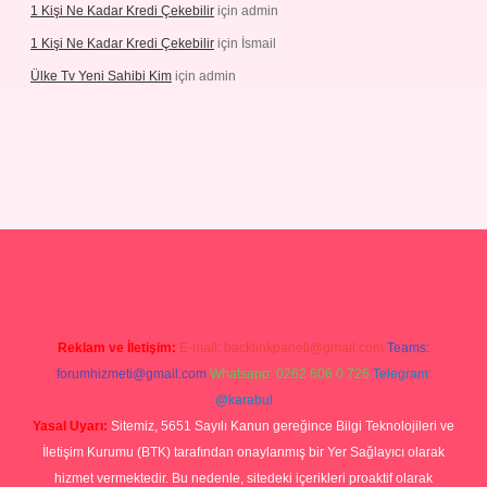
1 Kişi Ne Kadar Kredi Çekebilir
için
admin
1 Kişi Ne Kadar Kredi Çekebilir
için
İsmail
Ülke Tv Yeni Sahibi Kim
için
admin
tulipbet
Reklam ve İletişim:
E-mail:
backlinkpaneli@gmail.com
Teams:
forumhizmeti@gmail.com
Whatsapp: 0262 606 0 726
Telegram:
@karabul
Yasal Uyarı:
Sitemiz, 5651 Sayılı Kanun gereğince Bilgi Teknolojileri ve
İletişim Kurumu (BTK) tarafından onaylanmış bir Yer Sağlayıcı olarak
hizmet vermektedir. Bu nedenle, sitedeki içerikleri proaktif olarak