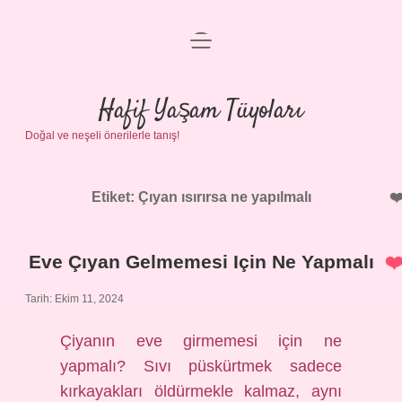
menüyü
Anasayfa
aç
Gizlilik Politikası
Hafif Yaşam Tüyoları
Doğal ve neşeli önerilerle tanış!
Yasal Uyarı
Hakkımızda
Etiket:
Çıyan ısırırsa ne yapılmalı
Eve Çıyan Gelmemesi Için Ne Yapmalı
Tarih: Ekim 11, 2024
Çiyanın eve girmemesi için ne
yapmalı? Sıvı püskürtmek sadece
kırkayakları öldürmekle kalmaz, aynı