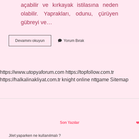
açabilir ve kırkayak istilasına neden
olabilir. Yaprakları, odunu, çürüyen
gübreyi ve…
Eve
Devamını okuyun
Yorum Bırak
Çıyan
Gelmemesi
Için
Ne
Yapmalı
https://www.utopyaforum.com
https://topfollow.com.tr
https://halkalinakliyat.com.tr
knight online
nttgame
Sitemap
Sidebar
Son Yazılar
Jilet yaparken ne kullanılmalı ?