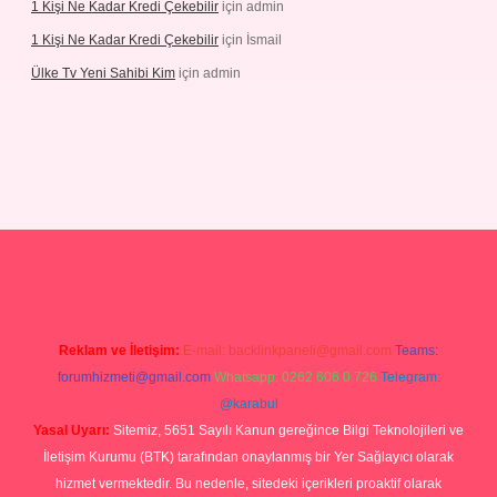
1 Kişi Ne Kadar Kredi Çekebilir
için
admin
1 Kişi Ne Kadar Kredi Çekebilir
için
İsmail
Ülke Tv Yeni Sahibi Kim
için
admin
ulipbet
Reklam ve İletişim:
E-mail:
backlinkpaneli@gmail.com
Teams:
forumhizmeti@gmail.com
Whatsapp: 0262 606 0 726
Telegram:
@karabul
Yasal Uyarı:
Sitemiz, 5651 Sayılı Kanun gereğince Bilgi Teknolojileri ve
İletişim Kurumu (BTK) tarafından onaylanmış bir Yer Sağlayıcı olarak
hizmet vermektedir. Bu nedenle, sitedeki içerikleri proaktif olarak