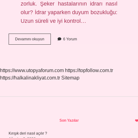
zorluk. Şeker hastalarının idrarı nasıl
olur? İdrar yaparken duyum bozukluğu:
Uzun süreli ve iyi kontrol…
Bir
Devamını okuyun
6 Yorum
Kişinin
Şeker
Hastası
Olduğunu
Nasıl
https://www.utopyaforum.com
https://topfollow.com.tr
Anlarız
https://halkalinakliyat.com.tr
Sitemap
Sidebar
Son Yazılar
Kırışık deri nasıl açılır ?