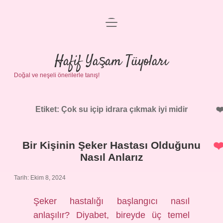
menüyü
Anasayfa
aç
Gizlilik Politikası
Hafif Yaşam Tüyoları
Doğal ve neşeli önerilerle tanış!
Yasal Uyarı
Hakkımızda
Etiket:
Çok su içip idrara çıkmak iyi midir
Bir Kişinin Şeker Hastası Olduğunu
Nasıl Anlarız
Tarih: Ekim 8, 2024
Şeker hastalığı başlangıcı nasıl
anlaşılır? Diyabet, bireyde üç temel