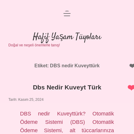
menüyü
Anasayfa
aç
Gizlilik Politikası
Hafif Yaşam Tüyoları
Doğal ve neşeli önerilerle tanış!
Yasal Uyarı
Hakkımızda
Etiket:
DBS nedir Kuveyttürk
Dbs Nedir Kuveyt Türk
Tarih: Kasım 25, 2024
DBS nedir Kuveyttürk? Otomatik
Ödeme Sistemi (DBS) Otomatik
Ödeme Sistemi, alt tüccarlarınıza