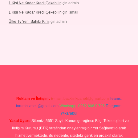
1 Kişi Ne Kadar Kredi Çekebilir
için
admin
1 Kişi Ne Kadar Kredi Çekebilir
için
İsmail
Ülke Tv Yeni Sahibi Kim
için
admin
hiltonbet yeni giriş
tulipbet
Reklam ve İletişim:
E-mail:
backlinkpaneli@gmail.com
Teams:
forumhizmeti@gmail.com
Whatsapp: 0262 606 0 726
Telegram:
@karabul
Yasal Uyarı:
Sitemiz, 5651 Sayılı Kanun gereğince Bilgi Teknolojileri ve
İletişim Kurumu (BTK) tarafından onaylanmış bir Yer Sağlayıcı olarak
hizmet vermektedir. Bu nedenle, sitedeki içerikleri proaktif olarak