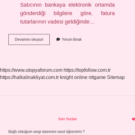
Satıcının bankaya elektronik ortamda
gönderdiği bilgilere göre, fatura
tutarlarının vadesi geldiğinde…
Dbs
Devamını okuyun
Yorum Bırak
Nedir
Kuveyt
Türk
https://www.utopyaforum.com
https://topfollow.com.tr
https://halkalinakliyat.com.tr
knight online
nttgame
Sitemap
Sidebar
Son Yazılar
Bağlı olduğum vergi dairesini nasıl öğrenirim ?