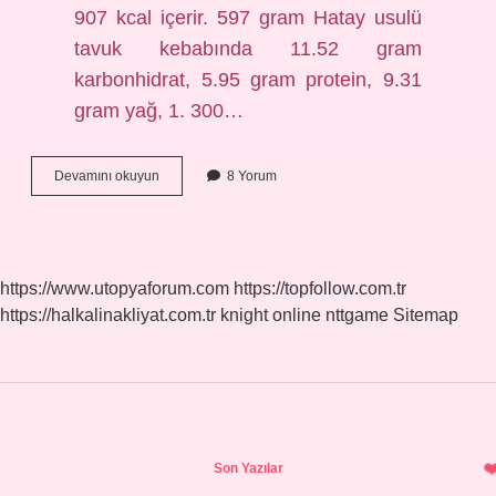
907 kcal içerir. 597 gram Hatay usulü
tavuk kebabında 11.52 gram
karbonhidrat, 5.95 gram protein, 9.31
gram yağ, 1. 300…
1
Devamını okuyun
8 Yorum
Tane
Döner
Kaç
Kalori
https://www.utopyaforum.com
https://topfollow.com.tr
https://halkalinakliyat.com.tr
knight online
nttgame
Sitemap
Sidebar
Son Yazılar