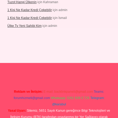
Tuzot Hangi Ülkenin
için
Kahraman
1 Kişi Ne Kadar Kredi Çekebilir
için
admin
1 Kişi Ne Kadar Kredi Çekebilir
için
İsmail
Ülke Tv Yeni Sahibi Kim
için
admin
eni giriş
tulipbet
Reklam ve İletişim:
E-mail:
backlinkpaneli@gmail.com
Teams:
forumhizmeti@gmail.com
Whatsapp: 0262 606 0 726
Telegram:
@karabul
Yasal Uyarı:
Sitemiz, 5651 Sayılı Kanun gereğince Bilgi Teknolojileri ve
İletişim Kurumu (BTK) tarafından onaylanmış bir Yer Sağlayıcı olarak