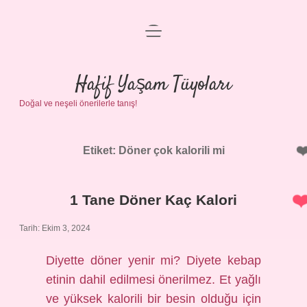
menüyü
Anasayfa
aç
Gizlilik Politikası
Hafif Yaşam Tüyoları
Doğal ve neşeli önerilerle tanış!
Yasal Uyarı
Hakkımızda
Etiket:
Döner çok kalorili mi
1 Tane Döner Kaç Kalori
Tarih: Ekim 3, 2024
Diyette döner yenir mi? Diyete kebap
etinin dahil edilmesi önerilmez. Et yağlı
ve yüksek kalorili bir besin olduğu için