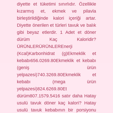
diyette et tüketimi sınırlıdır. Özellikle
kızarmış et, ekmek ve pilavla
birleştirildiğinde kalori içeriği artar.
Diyette önerilen et türleri tavuk ve balık
gibi beyaz etlerdir. 1 Adet et döner
dürüm Kaç Kaloridir?
ÜRÜNLERÜRÜNLEREnerji
(Kcal)Karbonhidrat (g)Ekmeklik et
kebabı656.0269.80Ekmeklik et kebabı
(geniş ürün
yelpazesi)740.3269.80Ekmeklik et
kebabı (mega ürün
yelpazesi)824.6269.80Et
dürüm807.1579.5416 satır daha Hatay
usulü tavuk döner kaç kalori? Hatay
usulü tavuk kebabının bir porsiyonu