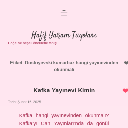
menüyü
Anasayfa
aç
Gizlilik Politikası
Hafif Yaşam Tüyoları
Doğal ve neşeli önerilerle tanış!
Yasal Uyarı
Hakkımızda
Etiket:
Dostoyevski kumarbaz hangi yayınevinden
okunmalı
Kafka Yayınevi Kimin
Tarih: Şubat 15, 2025
Kafka hangi yayınevinden okunmalı?
Kafka’yı Can Yayınları’nda da gönül