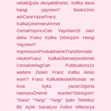
rahatlığıyla okuyabilirsiniz. Kafka dava
hangi yayınevi? BaskıÜrün
adıCaseYazarFranz
KafkaÇevirmenAhmet
CemalYayıncıCan Yayınları20 satır
daha Franz Kafka Dönüşüm Hangi
Yayınevi?
ImpressumProduktnameTransformatio
nAutorFranz KafkaÜbersetzerAhmet
CemalVerlagCan Publications21
weitere Zeilen Franz Kafka kimin
eseri? Franz KafkaMeslekRoman ve
kısa öykü yazarıSigorta
memuruÖnemli eserleri”Dönüşüm”
“Dava” “Yargı” “Yargı” Şato Tefekkür
Bir Açlık Sanatçısı Felice Milena’ya