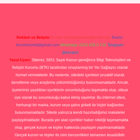
ulipbet
Reklam ve İletişim:
E-mail:
backlinkpaneli@gmail.com
Teams:
forumhizmeti@gmail.com
Whatsapp: 0262 606 0 726
Telegram:
@karabul
Yasal Uyarı:
Sitemiz, 5651 Sayılı Kanun gereğince Bilgi Teknolojileri ve
İletişim Kurumu (BTK) tarafından onaylanmış bir Yer Sağlayıcı olarak
hizmet vermektedir. Bu nedenle, sitedeki içerikleri proaktif olarak
denetleme veya araştırma yükümlülüğümüz bulunmamaktadır. Ancak,
üyelerimiz yazdıkları içeriklerin sorumluluğunu taşımakta olup, siteye
üye olarak bu sorumluluğu kabul etmiş sayılırlar. Bu internet sitesi,
herhangi bir marka, kurum veya şahıs şirketi ile hiçbir bağlantısı
bulunmamaktadır. Sitede yalnızca kendi hazırladığımız makaleler
paylaşılmaktadır. Burada yer alan içerikler haber niteliği taşımamakta
olup, gerçek kurum ve kişiler hakkında paylaşım yapılmamaktadır.
Gerçek kurum ve kişiler ile isim benzerlikleri tamamen tesadüfidir.