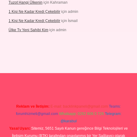
Tuzot Hangi Ülkenin
için
Kahraman
1 Kişi Ne Kadar Kredi Çekebilir
için
admin
1 Kişi Ne Kadar Kredi Çekebilir
için
İsmail
Ülke Tv Yeni Sahibi Kim
için
admin
hiltonbet yeni giriş
tulipbet
Reklam ve İletişim:
E-mail:
backlinkpaneli@gmail.com
Teams:
forumhizmeti@gmail.com
Whatsapp: 0262 606 0 726
Telegram:
@karabul
Yasal Uyarı:
Sitemiz, 5651 Sayılı Kanun gereğince Bilgi Teknolojileri ve
İletişim Kurumu (BTK) tarafından onaylanmış bir Yer Sağlayıcı olarak