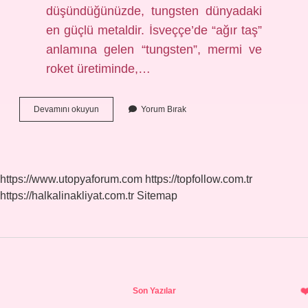
düşündüğünüzde, tungsten dünyadaki
en güçlü metaldir. İsveççe’de “ağır taş”
anlamına gelen “tungsten”, mermi ve
roket üretiminde,…
Dünyanın
Devamını okuyun
Yorum Bırak
En
Sert
Malzemesi
Nedir
https://www.utopyaforum.com
https://topfollow.com.tr
https://halkalinakliyat.com.tr
Sitemap
Sidebar
Son Yazılar