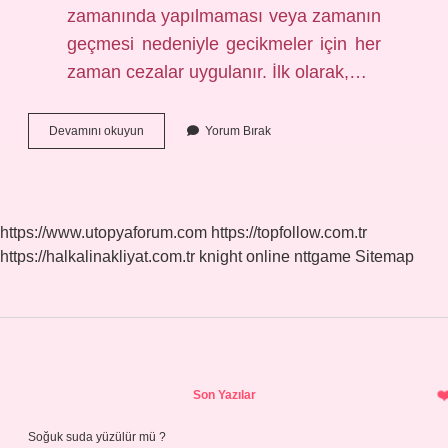
zamanında yapılmaması veya zamanın
geçmesi nedeniyle gecikmeler için her
zaman cezalar uygulanır. İlk olarak,…
Arsa
Devamını okuyun
Yorum Bırak
Beyan
Edilmezse
Ne
Olur
https://www.utopyaforum.com
https://topfollow.com.tr
https://halkalinakliyat.com.tr
knight online
nttgame
Sitemap
Sidebar
Son Yazılar
Soğuk suda yüzülür mü ?