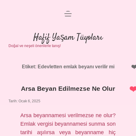
menüyü
Anasayfa
aç
Gizlilik Politikası
Hafif Yaşam Tüyoları
Doğal ve neşeli önerilerle tanış!
Yasal Uyarı
Hakkımızda
Etiket:
Edevletten emlak beyanı verilir mi
Arsa Beyan Edilmezse Ne Olur
Tarih: Ocak 6, 2025
Arsa beyannamesi verilmezse ne olur?
Emlak vergisi beyannamesi sunma son
tarihi aşılırsa veya beyanname hiç