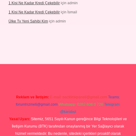
1 Kişi Ne Kadar Kredi Çekebilir
için
admin
1 Kişi Ne Kadar Kredi Çekebilir
için
İsmail
Ülke Tv Yeni Sahibi Kim
için
admin
hiltonbet yeni giriş
tulipbet
Reklam ve İletişim:
E-mail:
backlinkpaneli@gmail.com
Teams:
forumhizmeti@gmail.com
Whatsapp: 0262 606 0 726
Telegram:
@karabul
Yasal Uyarı:
Sitemiz, 5651 Sayılı Kanun gereğince Bilgi Teknolojileri ve
İletişim Kurumu (BTK) tarafından onaylanmış bir Yer Sağlayıcı olarak
hizmet vermektedir. Bu nedenle, sitedeki içerikleri proaktif olarak