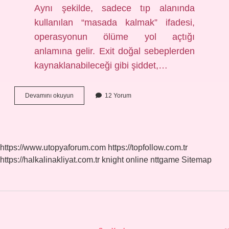
Aynı şekilde, sadece tıp alanında
kullanılan “masada kalmak” ifadesi,
operasyonun ölüme yol açtığı
anlamına gelir. Exit doğal sebeplerden
kaynaklanabileceği gibi şiddet,…
Egzajere
Devamını okuyun
12 Yorum
Olmak
Ne
Demek
https://www.utopyaforum.com
https://topfollow.com.tr
https://halkalinakliyat.com.tr
knight online
nttgame
Sitemap
Sidebar