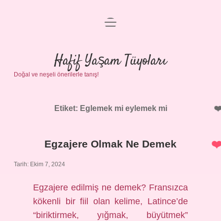
menüyü
Anasayfa
aç
Gizlilik Politikası
Hafif Yaşam Tüyoları
Doğal ve neşeli önerilerle tanış!
Yasal Uyarı
Hakkımızda
Etiket:
Eglemek mi eylemek mi
Egzajere Olmak Ne Demek
Tarih: Ekim 7, 2024
Egzajere edilmiş ne demek? Fransızca
kökenli bir fiil olan kelime, Latince’de
“biriktirmek, yığmak, büyütmek”