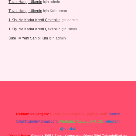
Tuzot Hangi Ülkenin
için
admin
Tuzot Hangi Ülkenin
için
Kahraman
1 Kişi Ne Kadar Kredi Çekebilir
için
admin
1 Kişi Ne Kadar Kredi Çekebilir
için
İsmail
Ülke Tv Yeni Sahibi Kim
için
admin
ulipbet
Reklam ve İletişim:
E-mail:
backlinkpaneli@gmail.com
Teams:
forumhizmeti@gmail.com
Whatsapp: 0262 606 0 726
Telegram:
@karabul