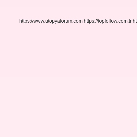
Hazırlamak
Zorunda
Mı
https://www.utopyaforum.com
https://topfollow.com.tr
ht