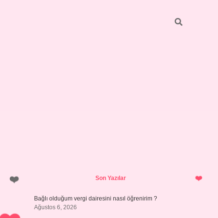
Sidebar
hiltonbet y
Son Yazılar
Bağlı olduğum vergi dairesini nasıl öğrenirim ?
Ağustos 6, 2026