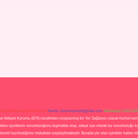
:
backlinkpaneli@gmail.com
Teams:
forumhizmeti@gmail.com
Whatsapp: 0262 606
ve İletişim Kurumu (BTK) tarafından onaylanmış bir Yer Sağlayıcı olarak hizmet verm
rı içeriklerin sorumluluğunu taşımakta olup, siteye üye olarak bu sorumluluğu kabul
a kendi hazırladığımız makaleler paylaşılmaktadır. Burada yer alan içerikler haber 