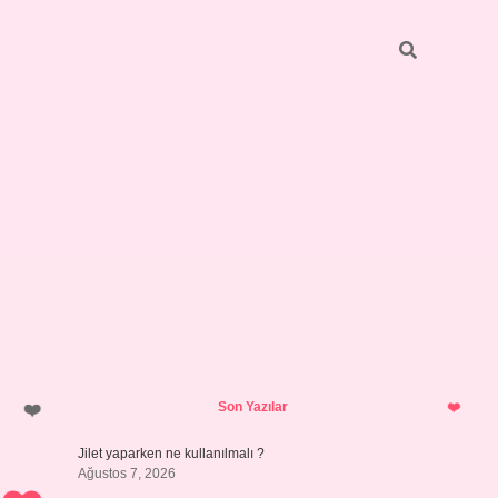
Sidebar
hiltonbet yeni giriş
tulipbet
Son Yazılar
Jilet yaparken ne kullanılmalı ?
Ağustos 7, 2026