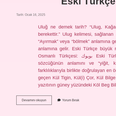
Eski Türkç
Tarih: Ocak 16, 2025
Uluğ ne demek tarih? “Ulug, Kağanl
berekettir.” Ulug kelimesi, sağlanan
“Ayırmak” veya “bölmek” anlamına gel
anlamına gelir. Eski Türkçe büyük ne demek? Eski
Osmanlı Türkçesi: بويوك‎ Eski Türkçe kul ne demek? Eski Türkçedeki “kul”
sözcüğünün anlamını ve “yiğit, k
farklılıklarıyla birlikte doğrulayan en
geçen Kül Tigin, Kül(i) Çor, Kül Bilg
yazıtının güney yüzündeki Köl Beg Bi
Eski
Devamını okuyun
Yorum Bırak
Türkçe
Ulug
Ne