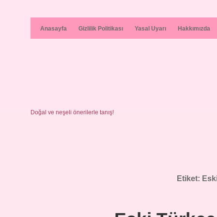
Anasayfa
Gizlilik Politikası
Yasal Uyarı
Hakkımızda
Doğal ve neşeli önerilerle tanış!
Etiket:
Esk