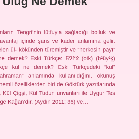
e Ulug Ne Demek
arın Tengri’nin lütfuyla sağladığı bolluk ve
 avantaj içinde şans ve kader anlamına gelir.
en ül- kökünden türemiştir ve “herkesin payı”
 Türkçe: 𐰋𐰇𐰘𐰜‎ (otk) (b²üy²k̥)
ahraman” anlamında kullanıldığını, okunuş
 önemli özelliklerden biri de Göktürk yazıtlarında
e, Kül Çigşi, Kül Tudun unvanları ile Uygur Tes
lge Kağan’dır. (Aydın 2011: 36) ve…