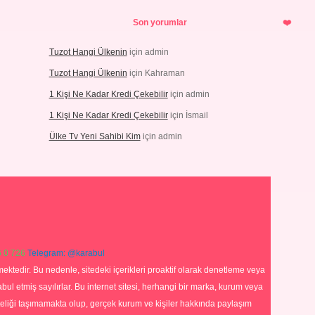
Son yorumlar
Tuzot Hangi Ülkenin
için
admin
Tuzot Hangi Ülkenin
için
Kahraman
1 Kişi Ne Kadar Kredi Çekebilir
için
admin
1 Kişi Ne Kadar Kredi Çekebilir
için
İsmail
Ülke Tv Yeni Sahibi Kim
için
admin
 0 726
Telegram: @karabul
ektedir. Bu nedenle, sitedeki içerikleri proaktif olarak denetleme veya
 etmiş sayılırlar. Bu internet sitesi, herhangi bir marka, kurum veya
niteliği taşımamakta olup, gerçek kurum ve kişiler hakkında paylaşım