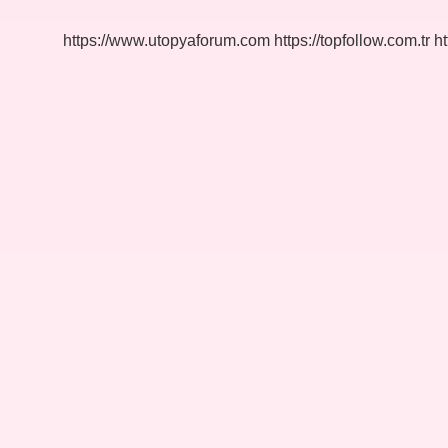
Demek
https://www.utopyaforum.com
https://topfollow.com.tr
ht