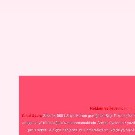
Reklam ve İletişim:
E-mail
Yasal Uyarı:
Sitemiz, 5651 Sayılı Kanun gereğince Bilgi Teknolojileri 
araştırma yükümlülüğümüz bulunmamaktadır. Ancak, üyelerimiz yazdıkla
şahıs şirketi ile hiçbir bağlantısı bulunmamaktadır. Sitede yalnızc