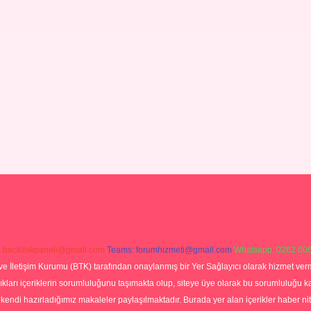
:
backlinkpaneli@gmail.com
Teams:
forumhizmeti@gmail.com
Whatsapp: 0262 606
ve İletişim Kurumu (BTK) tarafından onaylanmış bir Yer Sağlayıcı olarak hizmet verm
rı içeriklerin sorumluluğunu taşımakta olup, siteye üye olarak bu sorumluluğu kabul
a kendi hazırladığımız makaleler paylaşılmaktadır. Burada yer alan içerikler haber 