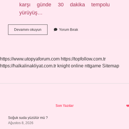
karşı günde 30 dakika tempolu
yürüyüş…
Bıkın
Devamını okuyun
Yorum Bırak
Neresi
Oluyor
https://www.utopyaforum.com
https://topfollow.com.tr
https://halkalinakliyat.com.tr
knight online
nttgame
Sitemap
Sidebar
Son Yazılar
Soğuk suda yüzülür mü ?
Ağustos 8, 2026