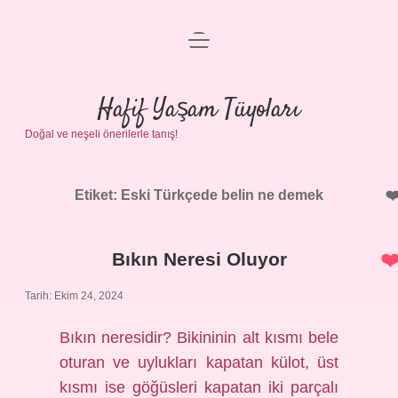
menüyü
Anasayfa
aç
Gizlilik Politikası
Hafif Yaşam Tüyoları
Doğal ve neşeli önerilerle tanış!
Yasal Uyarı
Hakkımızda
Etiket:
Eski Türkçede belin ne demek
Bıkın Neresi Oluyor
Tarih: Ekim 24, 2024
Bıkın neresidir? Bikininin alt kısmı bele
oturan ve uylukları kapatan külot, üst
kısmı ise göğüsleri kapatan iki parçalı