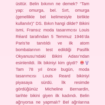
üsttür. Belin bıkının ne demek? “Tam
yap: omurga, bel. Sırt, omurga
(genellikle bel kelimesiyle birlikte
kullanılır)” DS. Bıkın hangi dilde? Bikini
ismi, Fransız moda tasarımcısı Louis
Réard tarafından 5 Temmuz 1946’da
Paris’te tanıtıldı ve ilk atom
bombalarının test edildiği Pasifik
Okyanusu’ndaki Bikini Adası’ndan
esinlenildi. İlk bikiniyi kim giydi?
Tam 78 yıl önce bugün, moda
tasarımcısı Louis Reard bikiniyi
piyasaya sürdü. İlk resimde
gördüğünüz Micheline Bernardin,
tarihte bikini giyen ilk kadındı. Belin
ağrıyorsa ne yapmalı? Bel ağrılarına