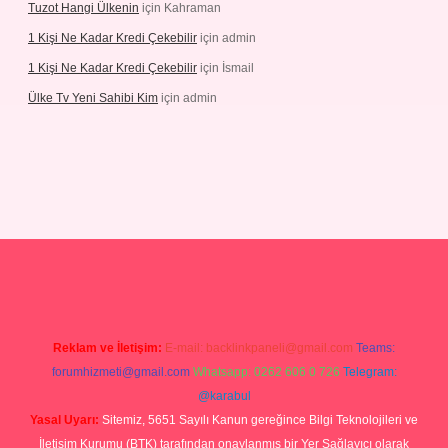
Tuzot Hangi Ülkenin
için
Kahraman
1 Kişi Ne Kadar Kredi Çekebilir
için
admin
1 Kişi Ne Kadar Kredi Çekebilir
için
İsmail
Ülke Tv Yeni Sahibi Kim
için
admin
tulipbet
Reklam ve İletişim:
E-mail:
backlinkpaneli@gmail.com
Teams:
forumhizmeti@gmail.com
Whatsapp: 0262 606 0 726
Telegram:
@karabul
Yasal Uyarı:
Sitemiz, 5651 Sayılı Kanun gereğince Bilgi Teknolojileri ve
İletişim Kurumu (BTK) tarafından onaylanmış bir Yer Sağlayıcı olarak