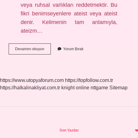
veya ruhsal varlıkları reddetmektir. Bu
fikri benimseyenlere ateist veya ateist
denir. Kelimenin tam anlamıyla,
ateizm…
Evrim
Devamını okuyun
Yorum Bırak
Ağacı
Neden
Ateist
https://www.utopyaforum.com
https://topfollow.com.tr
https://halkalinakliyat.com.tr
knight online
nttgame
Sitemap
Sidebar
Son Yazılar