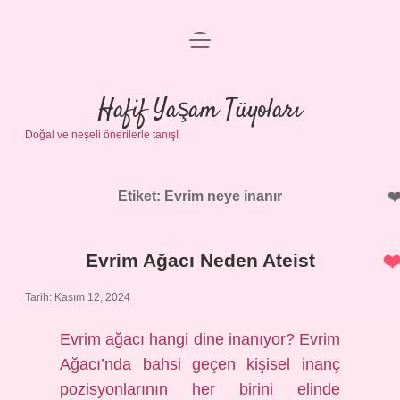
menüyü
Anasayfa
aç
Gizlilik Politikası
Hafif Yaşam Tüyoları
Doğal ve neşeli önerilerle tanış!
Yasal Uyarı
Hakkımızda
Etiket:
Evrim neye inanır
Evrim Ağacı Neden Ateist
Tarih: Kasım 12, 2024
Evrim ağacı hangi dine inanıyor? Evrim
Ağacı’nda bahsi geçen kişisel inanç
pozisyonlarının her birini elinde