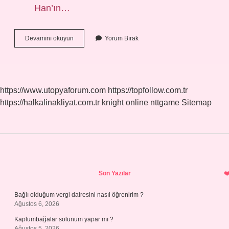
Han’ın…
Türkiyede
Devamını okuyun
Yorum Bırak
Kaç
Tane
Balamir
Ismi
Var
https://www.utopyaforum.com
https://topfollow.com.tr
https://halkalinakliyat.com.tr
knight online
nttgame
Sitemap
Sidebar
Son Yazılar
Bağlı olduğum vergi dairesini nasıl öğrenirim ?
Ağustos 6, 2026
Kaplumbağalar solunum yapar mı ?
Ağustos 5, 2026