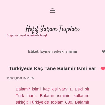
menüyü
Anasayfa
aç
Gizlilik Politikası
Hafif Yaşam Tüyoları
Doğal ve neşeli önerilerle tanış!
Yasal Uyarı
Hakkımızda
Etiket:
Eymen erkek ismi mi
Türkiyede Kaç Tane Balamir Ismi Var
Tarih: Şubat 15, 2025
Balamir isimli kaç kişi var? 1. Eski bir
Türk hanı. Balamir isminin kullanım
sıklığı: Türkiye’de toplam 630. Balamir