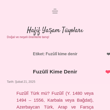
menüyü
Anasayfa
aç
Gizlilik Politikası
Hafif Yaşam Tüyoları
Doğal ve neşeli önerilerle tanış!
Yasal Uyarı
Hakkımızda
Etiket:
Fuzûlî kime denir
Fuzûlî Kime Denir
Tarih: Şubat 21, 2025
Fuzûlî Türk mü? Fuzûlî (Y. 1480 veya
1494 – 1556, Karbala veya Bağdat),
Azerbaycan Türk, Arap ve Farsça