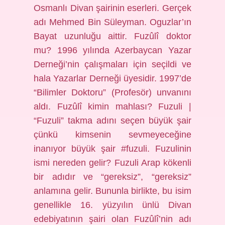
Osmanlı Divan şairinin eserleri. Gerçek
adı Mehmed Bin Süleyman. Oguzlar’ın
Bayat uzunluğu aittir. Fuzûlî doktor
mu? 1996 yılında Azerbaycan Yazar
Derneği’nin çalışmaları için seçildi ve
hala Yazarlar Derneği üyesidir. 1997’de
“Bilimler Doktoru” (Profesör) unvanını
aldı. Fuzûlî kimin mahlası? Fuzuli |
“Fuzuli” takma adını seçen büyük şair
çünkü kimsenin sevmeyeceğine
inanıyor büyük şair #fuzuli. Fuzulinin
ismi nereden gelir? Fuzuli Arap kökenli
bir adıdır ve “gereksiz”, “gereksiz”
anlamına gelir. Bununla birlikte, bu isim
genellikle 16. yüzyılın ünlü Divan
edebiyatının şairi olan Fuzûlî’nin adı