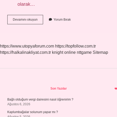
olarak…
Fuzûlî
Devamını okuyun
Yorum Bırak
Kime
Denir
https://www.utopyaforum.com
https://topfollow.com.tr
https://halkalinakliyat.com.tr
knight online
nttgame
Sitemap
Sidebar
Son Yazılar
Bağlı olduğum vergi dairesini nasıl öğrenirim ?
Ağustos 6, 2026
Kaplumbağalar solunum yapar mı ?
Ağustos 5, 2026