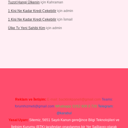
Tuzot Hangi Ülkenin
için
Kahraman
1 Kişi Ne Kadar Kredi Çekebilir
için
admin
1 Kişi Ne Kadar Kredi Çekebilir
için
İsmail
Ülke Tv Yeni Sahibi Kim
için
admin
hiltonbet yeni giriş
tulipbet
Reklam ve İletişim:
E-mail:
backlinkpaneli@gmail.com
Teams:
forumhizmeti@gmail.com
Whatsapp: 0262 606 0 726
Telegram:
@karabul
Yasal Uyarı:
Sitemiz, 5651 Sayılı Kanun gereğince Bilgi Teknolojileri ve
İletişim Kurumu (BTK) tarafından onaylanmış bir Yer Sağlayıcı olarak