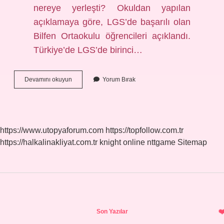
nereye yerleşti? Okuldan yapılan
açıklamaya göre, LGS’de başarılı olan
Bilfen Ortaokulu öğrencileri açıklandı.
Türkiye’de LGS’de birinci…
Galatasaray
Devamını okuyun
Yorum Bırak
Lisesi
Kaç
Puan
Lgs
https://www.utopyaforum.com
https://topfollow.com.tr
https://halkalinakliyat.com.tr
knight online
nttgame
Sitemap
Sidebar
Son Yazılar