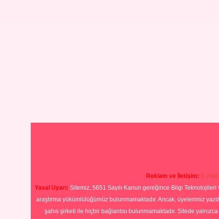
Reklam ve İletişim:
E-mail
Yasal Uyarı:
Sitemiz, 5651 Sayılı Kanun gereğince Bilgi Teknolojileri 
araştırma yükümlülüğümüz bulunmamaktadır. Ancak, üyelerimiz yazdıkla
şahıs şirketi ile hiçbir bağlantısı bulunmamaktadır. Sitede yalnızc