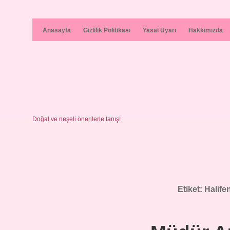
Anasayfa
Gizlilik Politikası
Yasal Uyarı
Hakkımızda
Doğal ve neşeli önerilerle tanış!
Etiket:
Halife