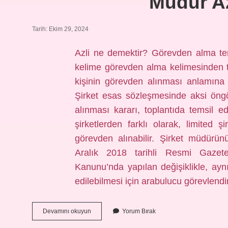
Müdür A
Tarih: Ekim 29, 2024
Azli ne demektir? Görevden alma te
kelime görevden alma kelimesinden tü
kişinin görevden alınması anlamına g
Şirket esas sözleşmesinde aksi öng
alınması kararı, toplantıda temsil ed
şirketlerden farklı olarak, limited
görevden alınabilir. Şirket müdürü
Aralık 2018 tarihli Resmi Gazet
Kanunu’nda yapılan değişiklikle, a
edilebilmesi için arabulucu görevlendir
Müdür
Devamını okuyun
Yorum Bırak
Azli