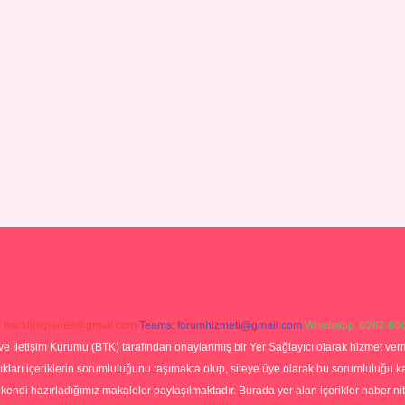
:
backlinkpaneli@gmail.com
Teams:
forumhizmeti@gmail.com
Whatsapp: 0262 606
ve İletişim Kurumu (BTK) tarafından onaylanmış bir Yer Sağlayıcı olarak hizmet verm
rı içeriklerin sorumluluğunu taşımakta olup, siteye üye olarak bu sorumluluğu kabul
a kendi hazırladığımız makaleler paylaşılmaktadır. Burada yer alan içerikler haber 