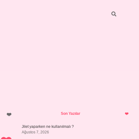
Sidebar
hiltonbet yeni giriş
tulipbet
Son Yazılar
Jilet yaparken ne kullanılmalı ?
Ağustos 7, 2026