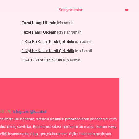
Son yorumlar
Tuzot Hangi Ülkenin
için
admin
Tuzot Hangi Ülkenin
için
Kahraman
1 Kişi Ne Kadar Kredi Çekebilir
için
admin
1 Kişi Ne Kadar Kredi Çekebilir
için
İsmail
Ülke Tv Yeni Sahibi Kim
için
admin
 0 726
Telegram: @karabul
ektedir. Bu nedenle, sitedeki içerikleri proaktif olarak denetleme veya
 etmiş sayılırlar. Bu internet sitesi, herhangi bir marka, kurum veya
niteliği taşımamakta olup, gerçek kurum ve kişiler hakkında paylaşım