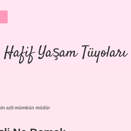
Hafif Yaşam Tüyoları
nin azli mümkün müdür