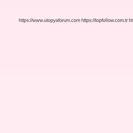
Ne
Demek
https://www.utopyaforum.com
https://topfollow.com.tr
ht