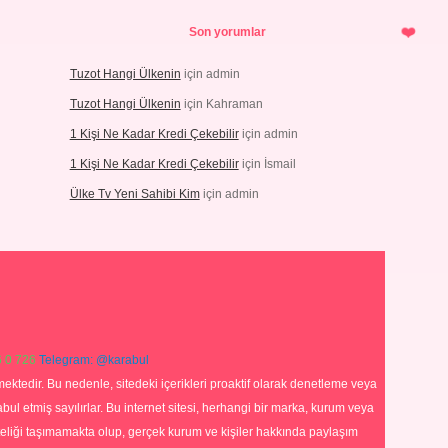
Son yorumlar
Tuzot Hangi Ülkenin
için
admin
Tuzot Hangi Ülkenin
için
Kahraman
1 Kişi Ne Kadar Kredi Çekebilir
için
admin
1 Kişi Ne Kadar Kredi Çekebilir
için
İsmail
Ülke Tv Yeni Sahibi Kim
için
admin
 0 726
Telegram: @karabul
ektedir. Bu nedenle, sitedeki içerikleri proaktif olarak denetleme veya
 etmiş sayılırlar. Bu internet sitesi, herhangi bir marka, kurum veya
niteliği taşımamakta olup, gerçek kurum ve kişiler hakkında paylaşım