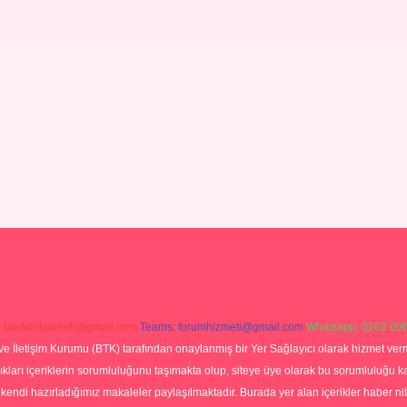
:
backlinkpaneli@gmail.com
Teams:
forumhizmeti@gmail.com
Whatsapp: 0262 606
ve İletişim Kurumu (BTK) tarafından onaylanmış bir Yer Sağlayıcı olarak hizmet verm
rı içeriklerin sorumluluğunu taşımakta olup, siteye üye olarak bu sorumluluğu kabul
a kendi hazırladığımız makaleler paylaşılmaktadır. Burada yer alan içerikler haber 