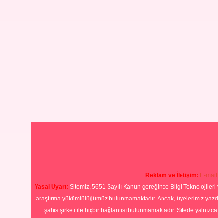
Reklam ve İletişim:
E-mail
Yasal Uyarı:
Sitemiz, 5651 Sayılı Kanun gereğince Bilgi Teknolojileri 
araştırma yükümlülüğümüz bulunmamaktadır. Ancak, üyelerimiz yazdıkla
şahıs şirketi ile hiçbir bağlantısı bulunmamaktadır. Sitede yalnızc