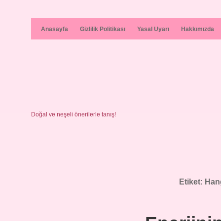
Anasayfa
Gizlilik Politikası
Yasal Uyarı
Hakkımızda
Doğal ve neşeli önerilerle tanış!
Etiket:
Hang