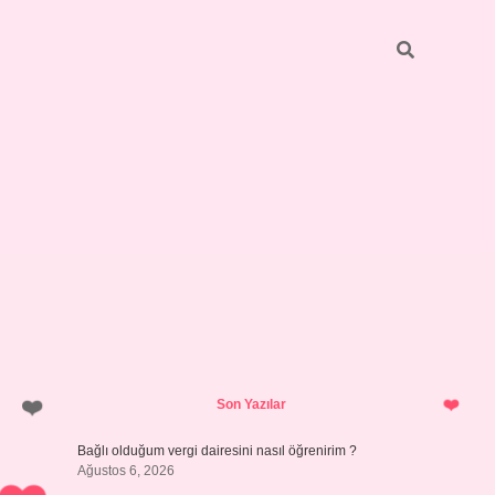
Sidebar
hiltonbet ye
Son Yazılar
Bağlı olduğum vergi dairesini nasıl öğrenirim ?
Ağustos 6, 2026