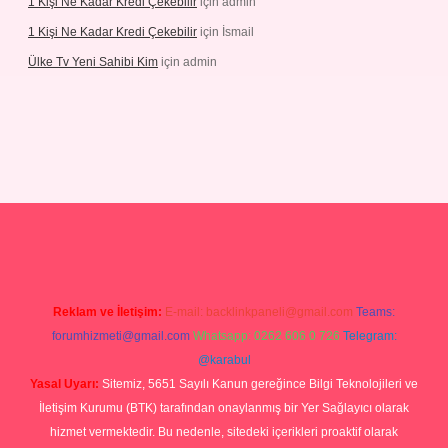
1 Kişi Ne Kadar Kredi Çekebilir
için
admin
1 Kişi Ne Kadar Kredi Çekebilir
için
İsmail
Ülke Tv Yeni Sahibi Kim
için
admin
hiltonbet yeni giriş
tulipbet
Reklam ve İletişim:
E-mail:
backlinkpaneli@gmail.com
Teams:
forumhizmeti@gmail.com
Whatsapp: 0262 606 0 726
Telegram:
@karabul
Yasal Uyarı:
Sitemiz, 5651 Sayılı Kanun gereğince Bilgi Teknolojileri ve
İletişim Kurumu (BTK) tarafından onaylanmış bir Yer Sağlayıcı olarak
hizmet vermektedir. Bu nedenle, sitedeki içerikleri proaktif olarak