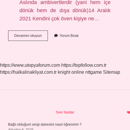
Aslında ambivertlerdir (yani hem içe
dönük hem de dışa dönük)14 Aralık
2021 Kendini çok öven kişiye ne…
Her
Devamını okuyun
Yorum Bırak
Istediği
Olsun
Isteyen
Kişiye
Ne
https://www.utopyaforum.com
https://topfollow.com.tr
Denir
https://halkalinakliyat.com.tr
knight online
nttgame
Sitemap
Sidebar
Son Yazılar
Bağlı olduğum vergi dairesini nasıl öğrenirim ?
Ağustos 6, 2026