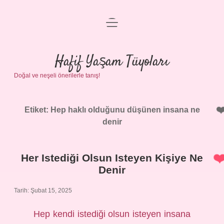
menüyü
Anasayfa
aç
Gizlilik Politikası
Hafif Yaşam Tüyoları
Doğal ve neşeli önerilerle tanış!
Yasal Uyarı
Hakkımızda
Etiket:
Hep haklı olduğunu düşünen insana ne
denir
Her Istediği Olsun Isteyen Kişiye Ne
Denir
Tarih: Şubat 15, 2025
Hep kendi istediği olsun isteyen insana