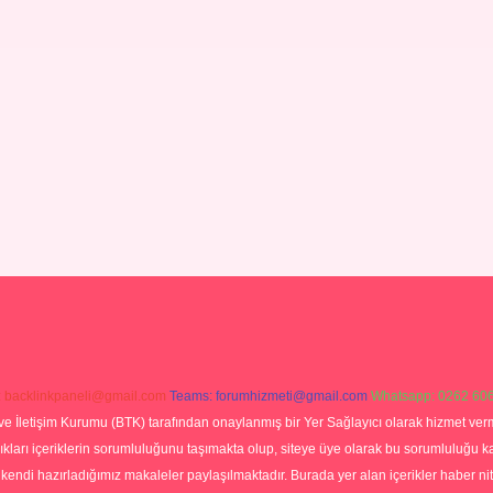
:
backlinkpaneli@gmail.com
Teams:
forumhizmeti@gmail.com
Whatsapp: 0262 606
ve İletişim Kurumu (BTK) tarafından onaylanmış bir Yer Sağlayıcı olarak hizmet verm
rı içeriklerin sorumluluğunu taşımakta olup, siteye üye olarak bu sorumluluğu kabul
a kendi hazırladığımız makaleler paylaşılmaktadır. Burada yer alan içerikler haber 