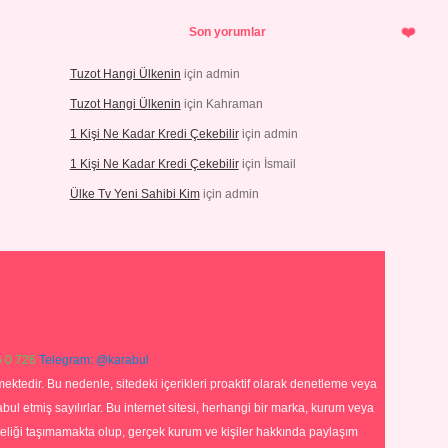
Son yorumlar
Tuzot Hangi Ülkenin
için
admin
Tuzot Hangi Ülkenin
için
Kahraman
1 Kişi Ne Kadar Kredi Çekebilir
için
admin
1 Kişi Ne Kadar Kredi Çekebilir
için
İsmail
Ülke Tv Yeni Sahibi Kim
için
admin
 0 726
Telegram: @karabul
ektedir. Bu nedenle, sitedeki içerikleri proaktif olarak denetleme veya
 etmiş sayılırlar. Bu internet sitesi, herhangi bir marka, kurum veya
niteliği taşımamakta olup, gerçek kurum ve kişiler hakkında paylaşım