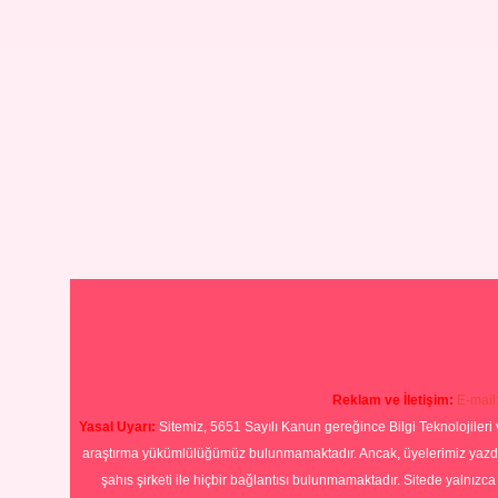
Reklam ve İletişim:
E-mail
Yasal Uyarı:
Sitemiz, 5651 Sayılı Kanun gereğince Bilgi Teknolojileri 
araştırma yükümlülüğümüz bulunmamaktadır. Ancak, üyelerimiz yazdıkla
şahıs şirketi ile hiçbir bağlantısı bulunmamaktadır. Sitede yalnızc