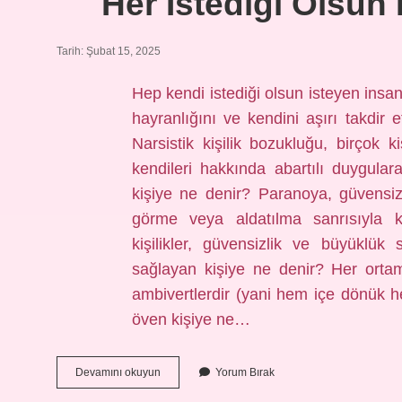
Her Istediği Olsun 
Tarih: Şubat 15, 2025
Hep kendi istediği olsun isteyen insan
hayranlığını ve kendini aşırı takdir e
Narsistik kişilik bozukluğu, birçok k
kendileri hakkında abartılı duygular
kişiye ne denir? Paranoya, güvensizl
görme veya aldatılma sanrısıyla ka
kişilikler, güvensizlik ve büyüklük
sağlayan kişiye ne denir? Her ortam
ambivertlerdir (yani hem içe dönük 
öven kişiye ne…
Her
Devamını okuyun
Yorum Bırak
Istediği