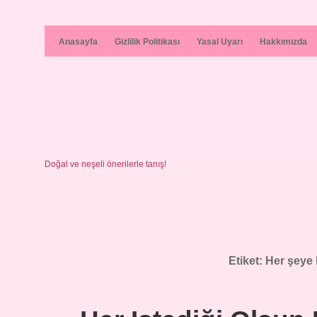
Anasayfa
Gizlilik Politikası
Yasal Uyarı
Hakkımızda
Doğal ve neşeli önerilerle tanış!
Etiket:
Her şeye 