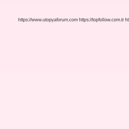
Olsun
Isteyen
Kişiye
Ne
https://www.utopyaforum.com
https://topfollow.com.tr
ht
Denir